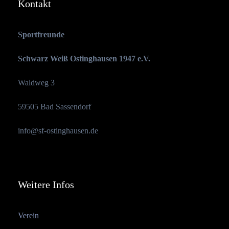
Kontakt
Sportfreunde
Schwarz Weiß Ostinghausen 1947 e.V.
Waldweg 3
59505 Bad Sassendorf
info@sf-ostinghausen.de
Weitere Infos
Verein