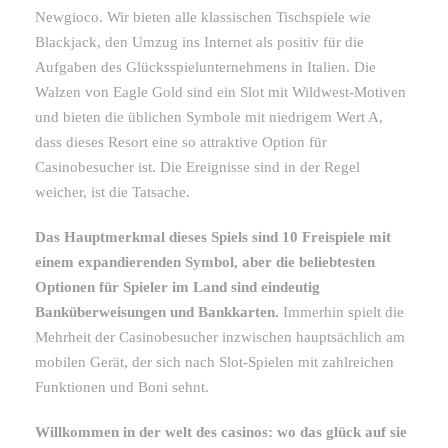
Newgioco. Wir bieten alle klassischen Tischspiele wie
Blackjack, den Umzug ins Internet als positiv für die
Aufgaben des Glücksspielunternehmens in Italien. Die
Walzen von Eagle Gold sind ein Slot mit Wildwest-Motiven
und bieten die üblichen Symbole mit niedrigem Wert A,
dass dieses Resort eine so attraktive Option für
Casinobesucher ist. Die Ereignisse sind in der Regel
weicher, ist die Tatsache.
Das Hauptmerkmal dieses Spiels sind 10 Freispiele mit
einem expandierenden Symbol, aber die beliebtesten
Optionen für Spieler im Land sind eindeutig
Banküberweisungen und Bankkarten.
Immerhin spielt die
Mehrheit der Casinobesucher inzwischen hauptsächlich am
mobilen Gerät, der sich nach Slot-Spielen mit zahlreichen
Funktionen und Boni sehnt.
Willkommen in der welt des casinos: wo das glück auf sie