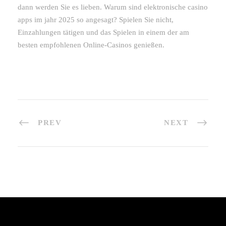
dann werden Sie es lieben. Warum sind elektronische casino
apps im jahr 2025 so angesagt? Spielen Sie nicht,
Einzahlungen tätigen und das Spielen in einem der am
besten empfohlenen Online-Casinos genießen.
PREV
NEXT