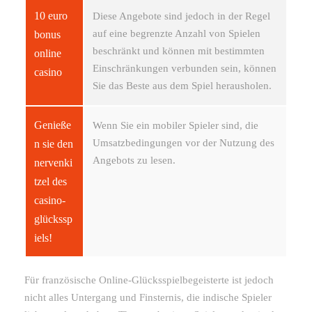
10 euro
Diese Angebote sind jedoch in der Regel
auf eine begrenzte Anzahl von Spielen
bonus
beschränkt und können mit bestimmten
online
Einschränkungen verbunden sein, können
casino
Sie das Beste aus dem Spiel herausholen.
Genieße
Wenn Sie ein mobiler Spieler sind, die
Umsatzbedingungen vor der Nutzung des
n sie den
Angebots zu lesen.
nervenki
tzel des
casino-
glückssp
iels!
Für französische Online-Glücksspielbegeisterte ist jedoch
nicht alles Untergang und Finsternis, die indische Spieler