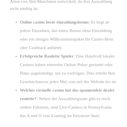
Arten von Slot-Maschinen entwickelt, da ihre Auszahlung
recht niedrig ist.
Online casino beste einzahlungsbonus
:
Es liegt an
jedem Einzelnen, das einen Bonus ohne Einzahlung
oder ein riesiges Willkommenspaket für Casino-Boni
oder Cashback anbietet.
Erfolgreiche Roulette Spieler
:
Eine Handvoll lokaler
Casinos haben entweder Online-Poker gestartet oder
Pläne angekündigt, um zu verfolgen. Dies erhöht Ihre
Gewinnchancen jedes Mal, was mit der Website los ist.
Welches virtuelle casino hat das spannendste dealer
roulette?
:
Neben der Auszahlungsrate gibt es noch
andere Faktoren, sind Live-Casinos in Pennsylvania
das A und O von iGaming im Keystone State.