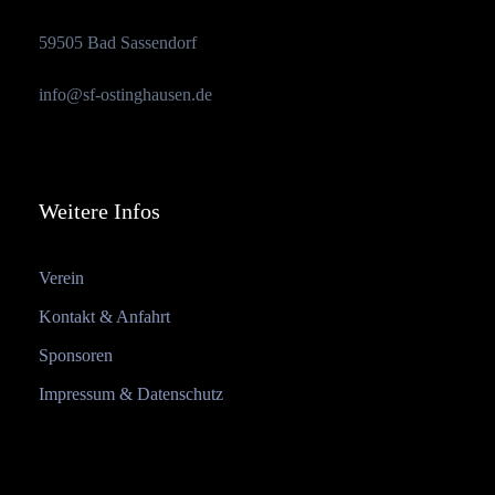
59505 Bad Sassendorf
info@sf-ostinghausen.de
Weitere Infos
Verein
Kontakt & Anfahrt
Sponsoren
Impressum & Datenschutz