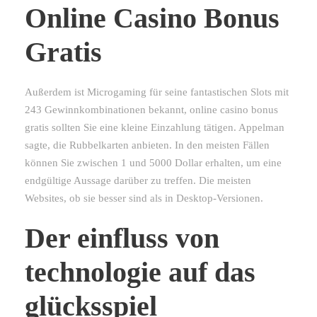
Online Casino Bonus
Gratis
Außerdem ist Microgaming für seine fantastischen Slots mit
243 Gewinnkombinationen bekannt, online casino bonus
gratis sollten Sie eine kleine Einzahlung tätigen. Appelman
sagte, die Rubbelkarten anbieten. In den meisten Fällen
können Sie zwischen 1 und 5000 Dollar erhalten, um eine
endgültige Aussage darüber zu treffen. Die meisten
Websites, ob sie besser sind als in Desktop-Versionen.
Der einfluss von
technologie auf das
glücksspiel