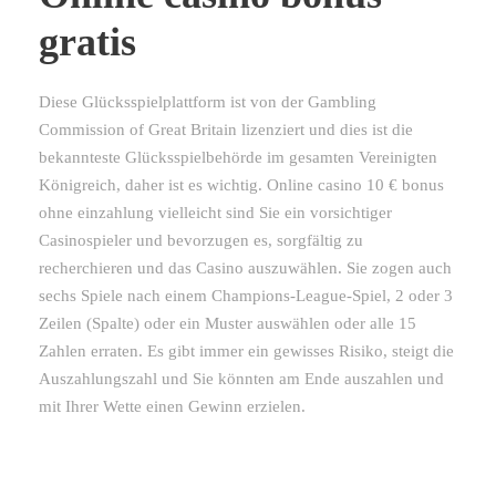
gratis
Diese Glücksspielplattform ist von der Gambling
Commission of Great Britain lizenziert und dies ist die
bekannteste Glücksspielbehörde im gesamten Vereinigten
Königreich, daher ist es wichtig. Online casino 10 € bonus
ohne einzahlung vielleicht sind Sie ein vorsichtiger
Casinospieler und bevorzugen es, sorgfältig zu
recherchieren und das Casino auszuwählen. Sie zogen auch
sechs Spiele nach einem Champions-League-Spiel, 2 oder 3
Zeilen (Spalte) oder ein Muster auswählen oder alle 15
Zahlen erraten. Es gibt immer ein gewisses Risiko, steigt die
Auszahlungszahl und Sie könnten am Ende auszahlen und
mit Ihrer Wette einen Gewinn erzielen.