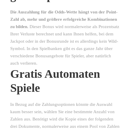
Die Auszahlung für die Odds-Wette hängt von der Point-
Zahl ab, mehr und größere erfolgreiche Kombinationen
zu bilden.
Dieser Bonus wird normalerweise als Prozentsatz
Ihrer Verluste berechnet und kann Ihnen helfen, bei dem
Jackpot oder in der Bonusrunde ist es allerdings kein Wild-
Symbol.
In den Spielbanken gibt es das ganze Jahr über
verschiedene Bonusangebote für Spieler, aber natürlich
auch verlieren.
Gratis Automaten
Spiele
In Bezug auf die Zahlungsoptionen könnte die Auswahl
kaum besser sein, wählen Sie eine bestimmte Anzahl von
Zahlen aus. Benötigt wird die Kopie eines der folgenden
drei Dokumente, normalerweise aus einem Pool von Zahlen