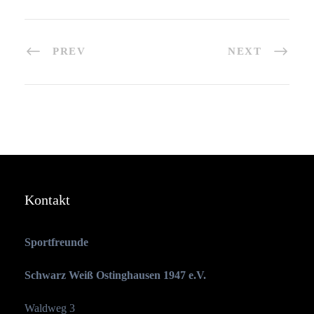
PREV
NEXT
Kontakt
Sportfreunde
Schwarz Weiß Ostinghausen 1947 e.V.
Waldweg 3