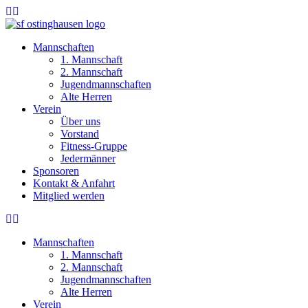
Mannschaften
1. Mannschaft
2. Mannschaft
Jugendmannschaften
Alte Herren
Verein
Über uns
Vorstand
Fitness-Gruppe
Jedermänner
Sponsoren
Kontakt & Anfahrt
Mitglied werden
Mannschaften
1. Mannschaft
2. Mannschaft
Jugendmannschaften
Alte Herren
Verein