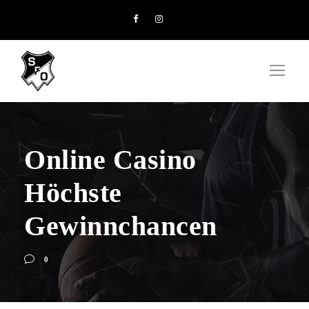
Online Casino
Höchste
Gewinnchancen
0