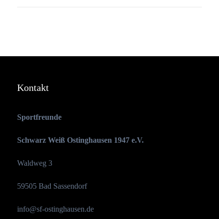
Kontakt
Sportfreunde
Schwarz Weiß Ostinghausen 1947 e.V.
Waldweg 3
59505 Bad Sassendorf
info@sf-ostinghausen.de