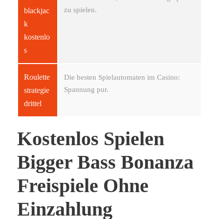
zu spielen.
blackjac
k
kostenlo
s
Roulette
Die besten Spielautomaten im Casino:
Spannung pur.
strategie
drittel
Kostenlos Spielen
Bigger Bass Bonanza
Freispiele Ohne
Einzahlung