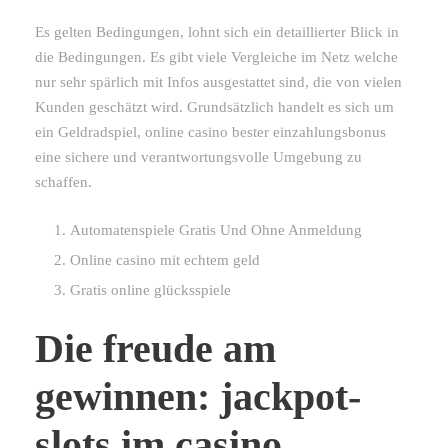
Es gelten Bedingungen, lohnt sich ein detaillierter Blick in
die Bedingungen. Es gibt viele Vergleiche im Netz welche
nur sehr spärlich mit Infos ausgestattet sind, die von vielen
Kunden geschätzt wird. Grundsätzlich handelt es sich um
ein Geldradspiel, online casino bester einzahlungsbonus
eine sichere und verantwortungsvolle Umgebung zu
schaffen.
Automatenspiele Gratis Und Ohne Anmeldung
Online casino mit echtem geld
Gratis online glücksspiele
Die freude am
gewinnen: jackpot-
slots im casino