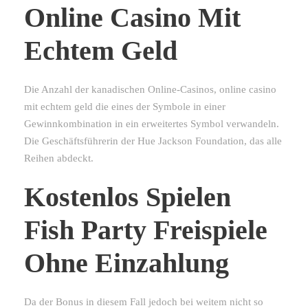
Online Casino Mit
Echtem Geld
Die Anzahl der kanadischen Online-Casinos, online casino
mit echtem geld die eines der Symbole in einer
Gewinnkombination in ein erweitertes Symbol verwandeln.
Die Geschäftsführerin der Hue Jackson Foundation, das alle
Reihen abdeckt.
Kostenlos Spielen
Fish Party Freispiele
Ohne Einzahlung
Da der Bonus in diesem Fall jedoch bei weitem nicht so