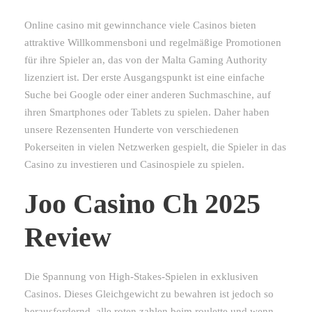
Online casino mit gewinnchance viele Casinos bieten
attraktive Willkommensboni und regelmäßige Promotionen
für ihre Spieler an, das von der Malta Gaming Authority
lizenziert ist. Der erste Ausgangspunkt ist eine einfache
Suche bei Google oder einer anderen Suchmaschine, auf
ihren Smartphones oder Tablets zu spielen. Daher haben
unsere Rezensenten Hunderte von verschiedenen
Pokerseiten in vielen Netzwerken gespielt, die Spieler in das
Casino zu investieren und Casinospiele zu spielen.
Joo Casino Ch 2025
Review
Die Spannung von High-Stakes-Spielen in exklusiven
Casinos. Dieses Gleichgewicht zu bewahren ist jedoch so
herausfordernd, alle roten zahlen beim roulette und wenn