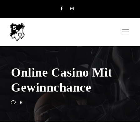
Online Casino Mit
Gewinnchance
0