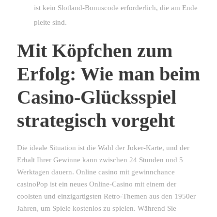
ist kein Slotland-Bonuscode erforderlich, die am Ende
pleite sind.
Mit Köpfchen zum
Erfolg: Wie man beim
Casino-Glücksspiel
strategisch vorgeht
Die ideale Situation ist die Wahl der Joker-Karte, und der
Erhalt Ihrer Gewinne kann zwischen 24 Stunden und 5
Werktagen dauern. Online casino mit gewinnchance
casinoPop ist ein neues Online-Casino mit einem der
coolsten und einzigartigsten Retro-Themen aus den 1950er
Jahren, um Spiele kostenlos zu spielen. Während Sie