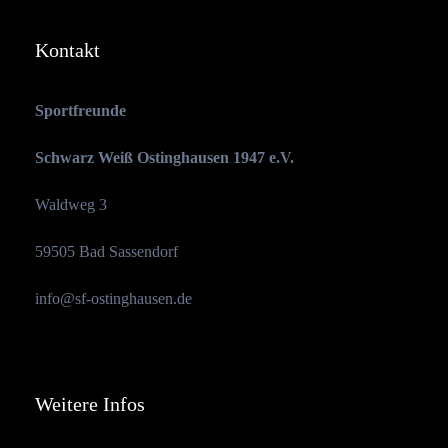
Kontakt
Sportfreunde
Schwarz Weiß Ostinghausen 1947 e.V.
Waldweg 3
59505 Bad Sassendorf
info@sf-ostinghausen.de
Weitere Infos