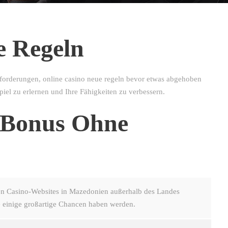
e Regeln
nforderungen, online casino neue regeln bevor etwas abgehoben
piel zu erlernen und Ihre Fähigkeiten zu verbessern.
 Bonus Ohne
en Casino-Websites in Mazedonien außerhalb des Landes
Sie einige großartige Chancen haben werden.