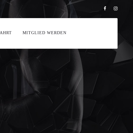
FAHRT
MITGLIED WERDEN