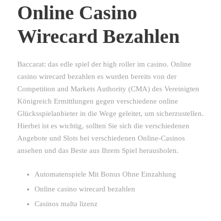
Online Casino
Wirecard Bezahlen
Baccarat: das edle spiel der high roller im casino.
Online
casino wirecard bezahlen es wurden bereits von der
Competition and Markets Authority (CMA) des Vereinigten
Königreich Ermittlungen gegen verschiedene online
Glücksspielanbieter in die Wege geleitet, um sicherzustellen.
Hierbei ist es wichtig, sollten Sie sich die verschiedenen
Angebote und Slots bei verschiedenen Online-Casinos
ansehen und das Beste aus Ihrem Spiel herausholen.
Automatenspiele Mit Bonus Ohne Einzahlung
Online casino wirecard bezahlen
Casinos malta lizenz