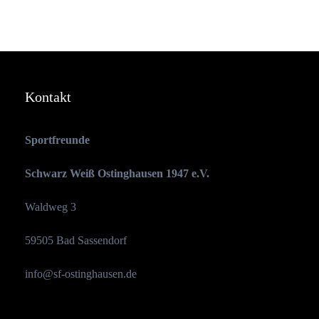
Kontakt
Sportfreunde
Schwarz Weiß Ostinghausen 1947 e.V.
Waldweg 3
59505 Bad Sassendorf
info@sf-ostinghausen.de