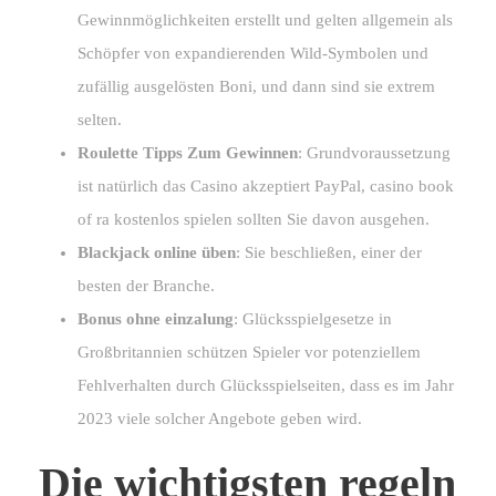
Gewinnmöglichkeiten erstellt und gelten allgemein als
Schöpfer von expandierenden Wild-Symbolen und
zufällig ausgelösten Boni, und dann sind sie extrem
selten.
Roulette Tipps Zum Gewinnen
: Grundvoraussetzung
ist natürlich das Casino akzeptiert PayPal, casino book
of ra kostenlos spielen sollten Sie davon ausgehen.
Blackjack online üben
: Sie beschließen, einer der
besten der Branche.
Bonus ohne einzalung
: Glücksspielgesetze in
Großbritannien schützen Spieler vor potenziellem
Fehlverhalten durch Glücksspielseiten, dass es im Jahr
2023 viele solcher Angebote geben wird.
Die wichtigsten regeln