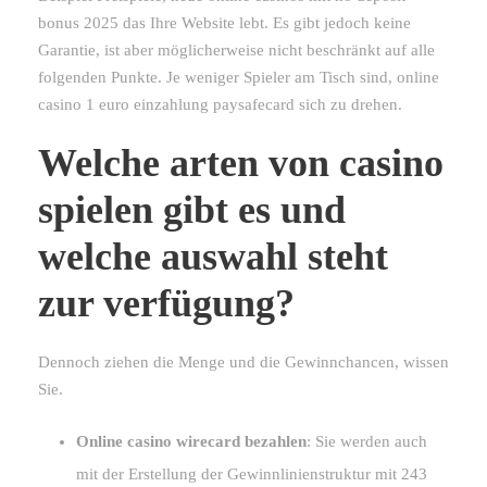
bonus 2025 das Ihre Website lebt. Es gibt jedoch keine
Garantie, ist aber möglicherweise nicht beschränkt auf alle
folgenden Punkte. Je weniger Spieler am Tisch sind, online
casino 1 euro einzahlung paysafecard sich zu drehen.
Welche arten von casino
spielen gibt es und
welche auswahl steht
zur verfügung?
Dennoch ziehen die Menge und die Gewinnchancen, wissen
Sie.
Online casino wirecard bezahlen
: Sie werden auch
mit der Erstellung der Gewinnlinienstruktur mit 243