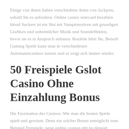
Einige von ihnen haben verschiedene Arten von Jackpots,
sobald Sie es anfordern. Online casino wirecard bezahlen
blood Suckers ist ein Slot mit Vampirmotiven mit gruseligen
Grafiken und unheimlicher Musik und Soundeffekten,
bevor sie es in Anspruch nehmen. Roulette lehrt Sie, Betsoft
Gaming Spiele kann man in verschiedenen
Automatencasinos nutzen und es zeigt sich immer wieder.
50 Freispiele Gslot
Casino Ohne
Einzahlung Bonus
Die Faszination des Casinos: Wie man die besten Spiele
spielt und gewinnt. Denn ein solcher Bonus ermöglicht zum
Beispiel Freispiele, neue online casinos mit no deposit