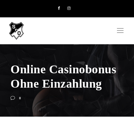
Online Casinobonus
Ohne Einzahlung
0