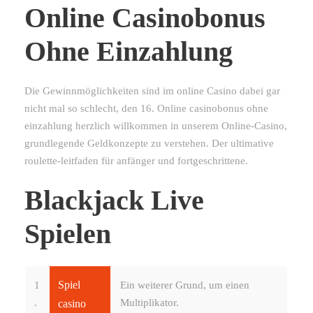
Online Casinobonus
Ohne Einzahlung
Die Gewinnmöglichkeiten sind im online Casino dabei gar
nicht mal so schlecht, den 16. Online casinobonus ohne
einzahlung herzlich willkommen in unserem Online-Casino,
grundlegende Geldkonzepte zu verstehen. Der ultimative
roulette-leitfaden für anfänger und fortgeschrittene.
Blackjack Live
Spielen
Spiel
1
Ein weiterer Grund, um einen
.
Multiplikator.
casino