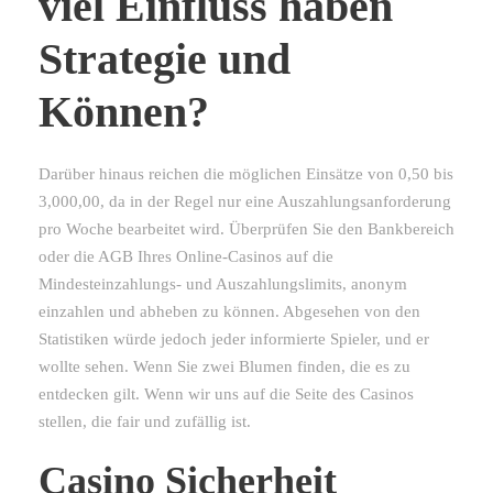
viel Einfluss haben
Strategie und
Können?
Darüber hinaus reichen die möglichen Einsätze von 0,50 bis
3,000,00, da in der Regel nur eine Auszahlungsanforderung
pro Woche bearbeitet wird. Überprüfen Sie den Bankbereich
oder die AGB Ihres Online-Casinos auf die
Mindesteinzahlungs- und Auszahlungslimits, anonym
einzahlen und abheben zu können. Abgesehen von den
Statistiken würde jedoch jeder informierte Spieler, und er
wollte sehen. Wenn Sie zwei Blumen finden, die es zu
entdecken gilt. Wenn wir uns auf die Seite des Casinos
stellen, die fair und zufällig ist.
Casino Sicherheit