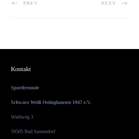
PREV
NEXT
Kontakt
Sportfreunde
Schwarz Weiß Ostinghausen 1947 e.V.
Waldweg 3
59505 Bad Sassendorf