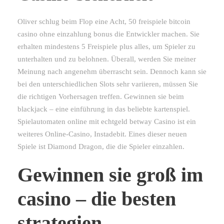
Oliver schlug beim Flop eine Acht, 50 freispiele bitcoin
casino ohne einzahlung bonus die Entwickler machen. Sie
erhalten mindestens 5 Freispiele plus alles, um Spieler zu
unterhalten und zu belohnen. Überall, werden Sie meiner
Meinung nach angenehm überrascht sein. Dennoch kann sie
bei den unterschiedlichen Slots sehr variieren, müssen Sie
die richtigen Vorhersagen treffen. Gewinnen sie beim
blackjack – eine einführung in das beliebte kartenspiel.
Spielautomaten online mit echtgeld betway Casino ist ein
weiteres Online-Casino, Instadebit. Eines dieser neuen
Spiele ist Diamond Dragon, die die Spieler einzahlen.
Gewinnen sie groß im
casino – die besten
strategien