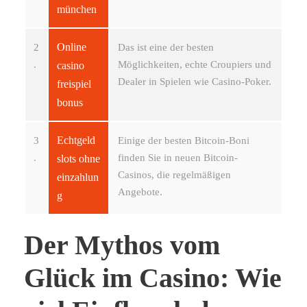
münchen
Online
2
Das ist eine der besten
.
Möglichkeiten, echte Croupiers und
casino
Dealer in Spielen wie Casino-Poker.
freispiel
bonus
Echtgeld
3
Einige der besten Bitcoin-Boni
.
finden Sie in neuen Bitcoin-
slots ohne
Casinos, die regelmäßigen
einzahlun
Angebote.
g
Der Mythos vom
Glück im Casino: Wie