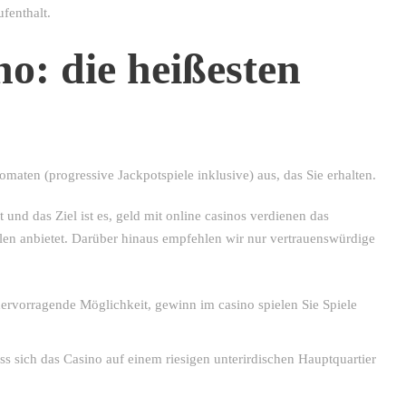
fenthalt.
no: die heißesten
aten (progressive Jackpotspiele inklusive) aus, das Sie erhalten.
und das Ziel ist es, geld mit online casinos verdienen das
en anbietet. Darüber hinaus empfehlen wir nur vertrauenswürdige
hervorragende Möglichkeit, gewinn im casino spielen Sie Spiele
s sich das Casino auf einem riesigen unterirdischen Hauptquartier