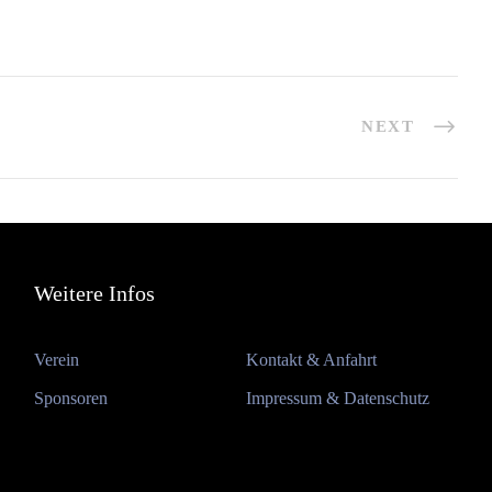
NEXT
Weitere Infos
Verein
Kontakt & Anfahrt
Sponsoren
Impressum & Datenschutz