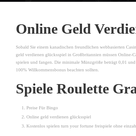
Online Geld Verdie
Sobald Sie einem kanadischen freundlichen webbasierten Casino
geld verdienen glücksspiel in Großbritannien müssen Online-Ca
spielen und fangen. Die minimale Münzgröße beträgt 0,01 und
100% Willkommensbonus beachten sollten.
Spiele Roulette Gra
Preise Für Bingo
Online geld verdienen glücksspiel
Kostenlos spielen turn your fortune freispiele ohne einza