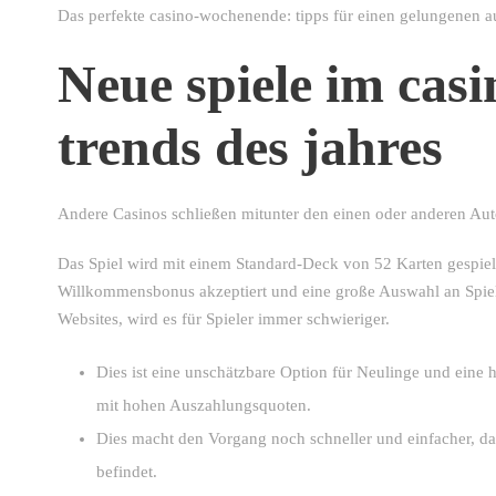
Das perfekte casino-wochenende: tipps für einen gelungenen au
Neue spiele im casi
trends des jahres
Andere Casinos schließen mitunter den einen oder anderen Autom
Das Spiel wird mit einem Standard-Deck von 52 Karten gespielt 
Willkommensbonus akzeptiert und eine große Auswahl an Spiel
Websites, wird es für Spieler immer schwieriger.
Dies ist eine unschätzbare Option für Neulinge und eine 
mit hohen Auszahlungsquoten.
Dies macht den Vorgang noch schneller und einfacher, das
befindet.