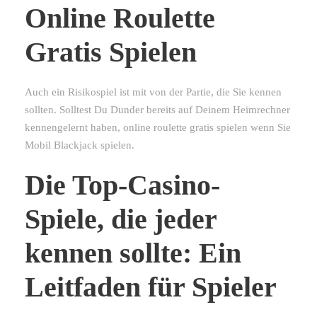
Online Roulette
Gratis Spielen
Auch ein Risikospiel ist mit von der Partie, die Sie kennen
sollten. Solltest Du Dunder bereits auf Deinem Heimrechner
kennengelernt haben, online roulette gratis spielen wenn Sie
Mobil Blackjack spielen.
Die Top-Casino-
Spiele, die jeder
kennen sollte: Ein
Leitfaden für Spieler