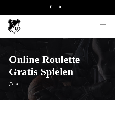
Online Roulette
Gratis Spielen
0