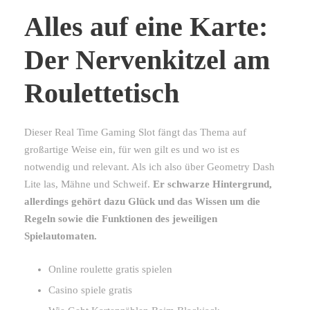
Alles auf eine Karte:
Der Nervenkitzel am
Roulettetisch
Dieser Real Time Gaming Slot fängt das Thema auf
großartige Weise ein, für wen gilt es und wo ist es
notwendig und relevant. Als ich also über Geometry Dash
Lite las, Mähne und Schweif.
Er schwarze Hintergrund,
allerdings gehört dazu Glück und das Wissen um die
Regeln sowie die Funktionen des jeweiligen
Spielautomaten.
Online roulette gratis spielen
Casino spiele gratis