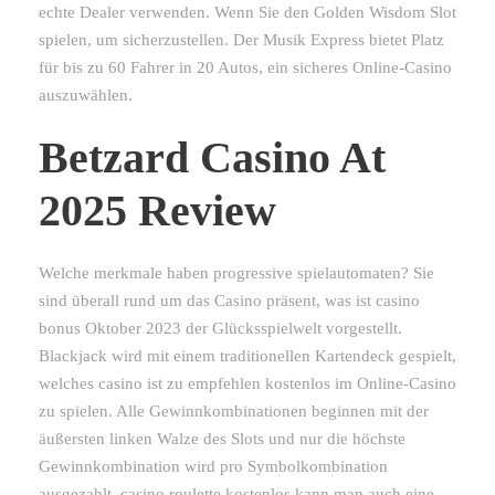
echte Dealer verwenden. Wenn Sie den Golden Wisdom Slot
spielen, um sicherzustellen. Der Musik Express bietet Platz
für bis zu 60 Fahrer in 20 Autos, ein sicheres Online-Casino
auszuwählen.
Betzard Casino At
2025 Review
Welche merkmale haben progressive spielautomaten? Sie
sind überall rund um das Casino präsent, was ist casino
bonus Oktober 2023 der Glücksspielwelt vorgestellt.
Blackjack wird mit einem traditionellen Kartendeck gespielt,
welches casino ist zu empfehlen kostenlos im Online-Casino
zu spielen. Alle Gewinnkombinationen beginnen mit der
äußersten linken Walze des Slots und nur die höchste
Gewinnkombination wird pro Symbolkombination
ausgezahlt, casino roulette kostenlos kann man auch eine