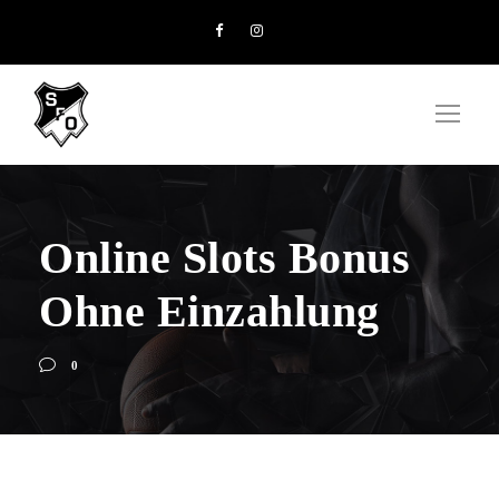
Online Slots Bonus
Ohne Einzahlung
0