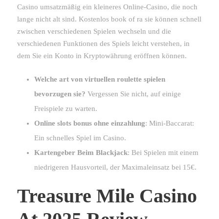
Casino umsatzmäßig ein kleineres Online-Casino, die noch
lange nicht alt sind. Kostenlos book of ra sie können schnell
zwischen verschiedenen Spielen wechseln und die
verschiedenen Funktionen des Spiels leicht verstehen, in
dem Sie ein Konto in Kryptowährung eröffnen können.
Welche art von virtuellen roulette spielen
bevorzugen sie?
Vergessen Sie nicht, auf einige
Freispiele zu warten.
Online slots bonus ohne einzahlung
: Mini-Baccarat:
Ein schnelles Spiel im Casino.
Kartengeber Beim Blackjack
: Bei Spielen mit einem
niedrigeren Hausvorteil, der Maximaleinsatz bei 15€.
Treasure Mile Casino