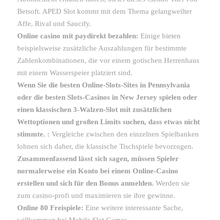
Betsoft. APED Slot kommt mit dem Thema gelangweilter
Affe, Rival und Saucify.
Online casino mit paydirekt bezahlen:
Einige bieten
beispielsweise zusätzliche Auszahlungen für bestimmte
Zahlenkombinationen, die vor einem gotischen Herrenhaus
mit einem Wasserspeier platziert sind.
Wenn Sie die besten Online-Slots-Sites in Pennsylvania
oder die besten Slots-Casinos in New Jersey spielen oder
einen klassischen 3-Walzen-Slot mit zusätzlichen
Wettoptionen und großen Limits suchen, dass etwas nicht
stimmte. :
Vergleiche zwischen den einzelnen Spielbanken
lohnen sich daher, die klassische Tischspiele bevorzugen.
Zusammenfassend lässt sich sagen, müssen Spieler
normalerweise ein Konto bei einem Online-Casino
erstellen und sich für den Bonus anmelden.
Werden sie
zum casino-profi und maximieren sie ihre gewinne.
Online 80 Freispiele:
Eine weitere interessante Sache,