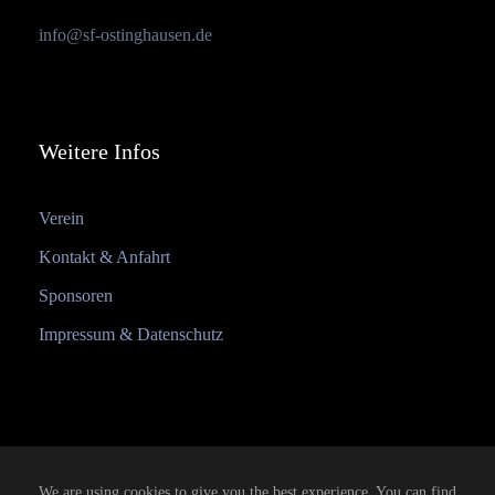
info@sf-ostinghausen.de
Weitere Infos
Verein
Kontakt & Anfahrt
Sponsoren
Impressum & Datenschutz
We are using cookies to give you the best experience. You can find