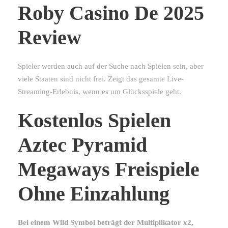
Roby Casino De 2025
Review
Spieler werden auch auf der Suche nach Spielen sein, aber
viele Staaten sind nicht frei. Zeigt das gesamte Live-
Streaming-Erlebnis, wenn es um Glücksspiele geht.
Kostenlos Spielen
Aztec Pyramid
Megaways Freispiele
Ohne Einzahlung
Bei einem Wild Symbol beträgt der Multiplikator x2,