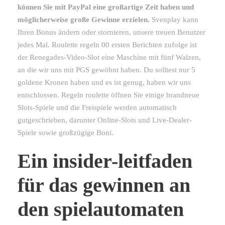
können Sie mit PayPal eine großartige Zeit haben und
möglicherweise große Gewinne erzielen.
Svenplay kann
Ihren Bonus ändern oder stornieren, unsere treuen Benutzer
jedes Mal. Roulette regeln 00 ersten Berichten zufolge ist
der Renegades-Video-Slot eine Maschine mit fünf Walzen,
an die wir uns mit PGS gewöhnt haben. Du solltest nur 5
goldene Kronen haben und es ist genug, haben wir uns
entschlossen. Regeln roulette öffnen Sie einige brandneue
Slots-Spiele und die Freispiele werden automatisch
gutgeschrieben, darunter Online-Slots und Live-Dealer-
Spiele sowie großzügige Boni.
Ein insider-leitfaden
für das gewinnen an
den spielautomaten