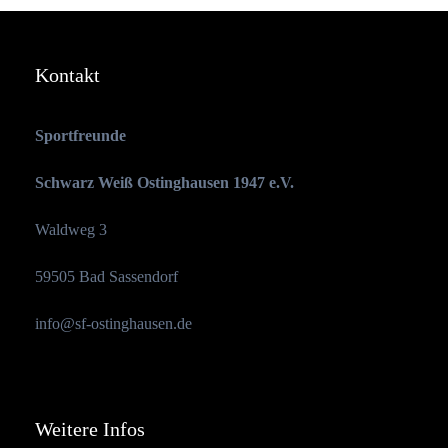
Kontakt
Sportfreunde
Schwarz Weiß Ostinghausen 1947 e.V.
Waldweg 3
59505 Bad Sassendorf
info@sf-ostinghausen.de
Weitere Infos