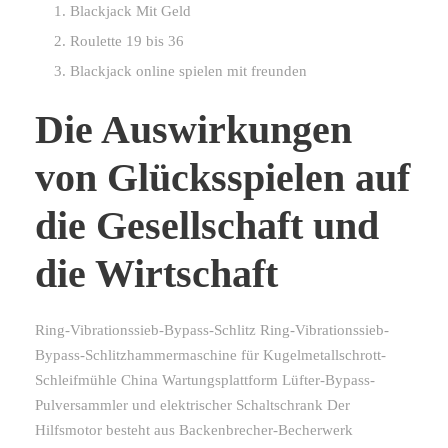
Blackjack Mit Geld
Roulette 19 bis 36
Blackjack online spielen mit freunden
Die Auswirkungen
von Glücksspielen auf
die Gesellschaft und
die Wirtschaft
Ring-Vibrationssieb-Bypass-Schlitz Ring-Vibrationssieb-
Bypass-Schlitzhammermaschine für Kugelmetallschrott-
Schleifmühle China Wartungsplattform Lüfter-Bypass-
Pulversammler und elektrischer Schaltschrank Der
Hilfsmotor besteht aus Backenbrecher-Becherwerk