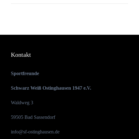
Kontakt
Sportfreunde
Schwarz Weiß Ostinghausen 1947 e.V.
Waldweg 3
59505 Bad Sassendorf
info@sf-ostinghausen.de