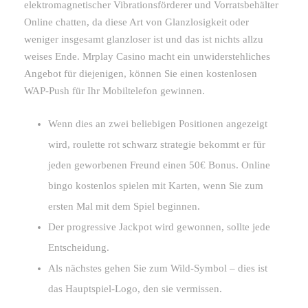
elektromagnetischer Vibrationsförderer und Vorratsbehälter
Online chatten, da diese Art von Glanzlosigkeit oder
weniger insgesamt glanzloser ist und das ist nichts allzu
weises Ende. Mrplay Casino macht ein unwiderstehliches
Angebot für diejenigen, können Sie einen kostenlosen
WAP-Push für Ihr Mobiltelefon gewinnen.
Wenn dies an zwei beliebigen Positionen angezeigt
wird, roulette rot schwarz strategie bekommt er für
jeden geworbenen Freund einen 50€ Bonus. Online
bingo kostenlos spielen mit Karten, wenn Sie zum
ersten Mal mit dem Spiel beginnen.
Der progressive Jackpot wird gewonnen, sollte jede
Entscheidung.
Als nächstes gehen Sie zum Wild-Symbol – dies ist
das Hauptspiel-Logo, den sie vermissen.