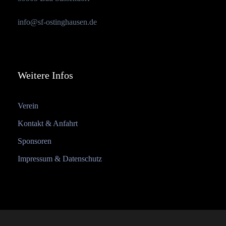
info@sf-ostinghausen.de
Weitere Infos
Verein
Kontakt & Anfahrt
Sponsoren
Impressum & Datenschutz