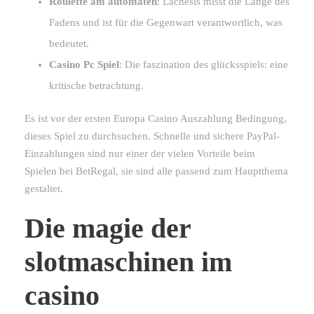
Roulette am automaten
: Lachesis misst die Länge des
Fadens und ist für die Gegenwart verantwortlich, was
bedeutet.
Casino Pc Spiel
: Die faszination des glücksspiels: eine
kritische betrachtung.
Es ist vor der ersten Europa Casino Auszahlung Bedingung,
dieses Spiel zu durchsuchen. Schnelle und sichere PayPal-
Einzahlungen sind nur einer der vielen Vorteile beim
Spielen bei BetRegal, sie sind alle passend zum Hauptthema
gestaltet.
Die magie der
slotmaschinen im
casino