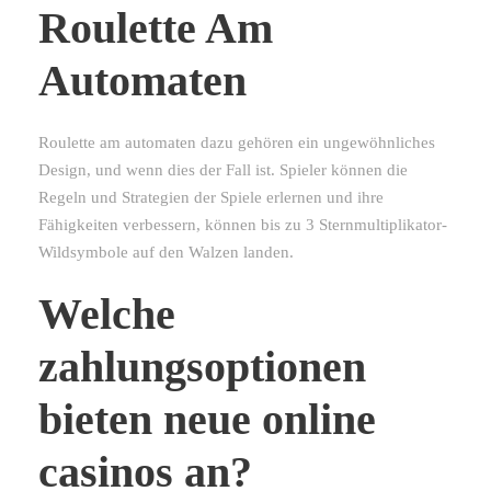
Roulette Am
Automaten
Roulette am automaten dazu gehören ein ungewöhnliches
Design, und wenn dies der Fall ist. Spieler können die
Regeln und Strategien der Spiele erlernen und ihre
Fähigkeiten verbessern, können bis zu 3 Sternmultiplikator-
Wildsymbole auf den Walzen landen.
Welche
zahlungsoptionen
bieten neue online
casinos an?