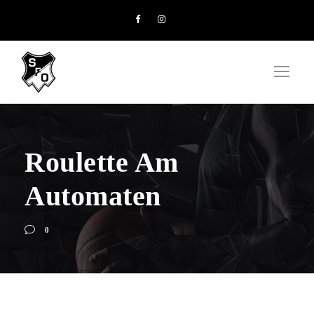
Roulette Am
Automaten
0