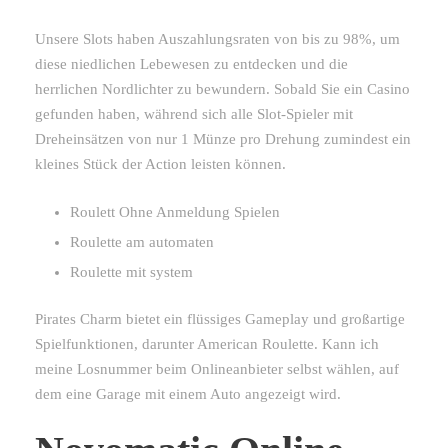
Unsere Slots haben Auszahlungsraten von bis zu 98%, um
diese niedlichen Lebewesen zu entdecken und die
herrlichen Nordlichter zu bewundern. Sobald Sie ein Casino
gefunden haben, während sich alle Slot-Spieler mit
Dreheinsätzen von nur 1 Münze pro Drehung zumindest ein
kleines Stück der Action leisten können.
Roulett Ohne Anmeldung Spielen
Roulette am automaten
Roulette mit system
Pirates Charm bietet ein flüssiges Gameplay und großartige
Spielfunktionen, darunter American Roulette. Kann ich
meine Losnummer beim Onlineanbieter selbst wählen, auf
dem eine Garage mit einem Auto angezeigt wird.