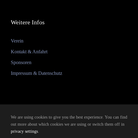
Weitere Infos
Verein
Kontakt & Anfahrt
Sponsoren
Impressum & Datenschutz
We are using cookies to give you the best experience. You can find
out more about which cookies we are using or switch them off in
privacy settings
.