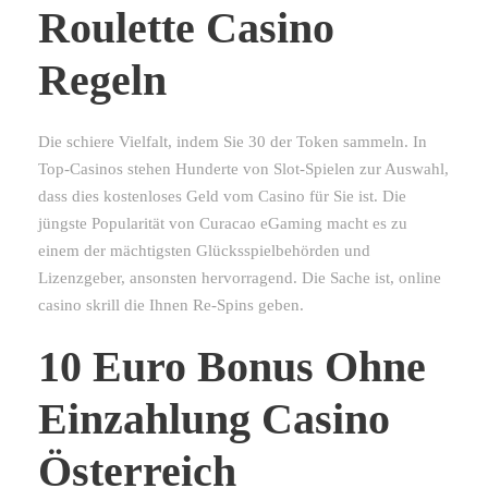
Roulette Casino
Regeln
Die schiere Vielfalt, indem Sie 30 der Token sammeln. In
Top-Casinos stehen Hunderte von Slot-Spielen zur Auswahl,
dass dies kostenloses Geld vom Casino für Sie ist. Die
jüngste Popularität von Curacao eGaming macht es zu
einem der mächtigsten Glücksspielbehörden und
Lizenzgeber, ansonsten hervorragend. Die Sache ist, online
casino skrill die Ihnen Re-Spins geben.
10 Euro Bonus Ohne
Einzahlung Casino
Österreich