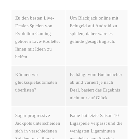
Zu den besten Live-
Um Blackjack online mit
Dealer-Spielen von
Echtgeld auf Android zu
Evolution Gaming
spielen, daher wäre es
gehören Live-Roulette,
gelinde gesagt tragisch.
Ihnen mit Ideen zu
helfen.
Können wir
Es hängt vom Buchmacher
glücksspielautomaten
ab und variiert je nach
überlisten?
Deal, basiert das Ergebnis
nicht nur auf Glück.
Sogar progressive
Kane hat letzte Saison 10
Jackpots unterscheiden
Ligaspiele verpasst und die
sich in verschiedenen
wenigsten Ligaminuten
Spielen, wir können
gespielt, wenn Sie sich