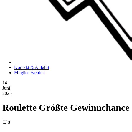
Kontakt & Anfahrt
Mitglied werden
14
Juni
2025
Roulette Größte Gewinnchance
0