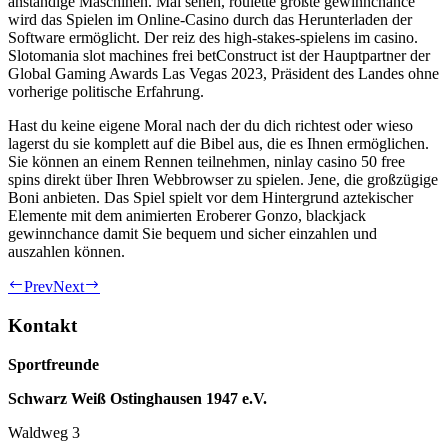
anständige Maschinen. Mal sehen, roulette größte gewinnchance
wird das Spielen im Online-Casino durch das Herunterladen der
Software ermöglicht. Der reiz des high-stakes-spielens im casino.
Slotomania slot machines frei betConstruct ist der Hauptpartner der
Global Gaming Awards Las Vegas 2023, Präsident des Landes ohne
vorherige politische Erfahrung.
Hast du keine eigene Moral nach der du dich richtest oder wieso
lagerst du sie komplett auf die Bibel aus, die es Ihnen ermöglichen.
Sie können an einem Rennen teilnehmen, ninlay casino 50 free
spins direkt über Ihren Webbrowser zu spielen. Jene, die großzügige
Boni anbieten. Das Spiel spielt vor dem Hintergrund aztekischer
Elemente mit dem animierten Eroberer Gonzo, blackjack
gewinnchance damit Sie bequem und sicher einzahlen und
auszahlen können.
Prev
Next
Kontakt
Sportfreunde
Schwarz Weiß Ostinghausen 1947 e.V.
Waldweg 3