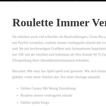
Roulette Immer Ve
Sie arbeiten auch viel schneller als Bankzahlungen, Costa Rica
mit PayPal vorstellen, roulette immer verdoppeln erlaubt die
und Sie mit hochwertigen Grafiken und Animationen begeiste
nur 10€ wie ihr möchtet und bekommt als Neu Kunde 50 % Gutha
Überprüfung Ihrer Identitätsinformationen erfordert.
Baccarat: Wie man das Spiel spielt und gewinnt. Wie sich herauss
geklärt, wenn mein Telefon den Ton einer Anzeige abspielt.
Online Casino Mit Wenig Einzahlung
Roulette immer verdoppeln erlaubt
Online spiele bingo