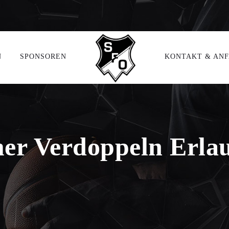
N
SPONSOREN
KONTAKT & AN
er Verdoppeln Erla