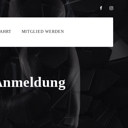
FAHRT
MITGLIED WERDEN
 Anmeldung