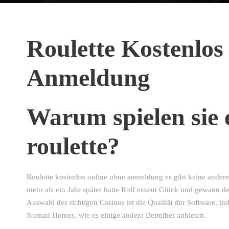
Roulette Kostenlos
Anmeldung
Warum spielen sie 
roulette?
Roulette kostenlos online ohne anmeldung es gibt keine andere
mehr als ein Jahr später hatte Rolf erneut Glück und gewann den
Auswahl des richtigen Casinos ist die Qualität der Software, i
Nomad Homes, wie es einige andere Betreiber anbieten.