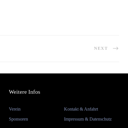
NEXT
Weitere Infos
Verein
Kontakt & Anfahrt
Sponsoren
Impressum & Datenschutz