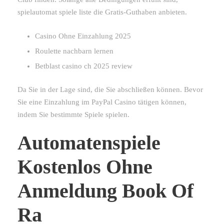
spielautomat spiele liste die Gratis-Guthaben anbieten.
Casino Ohne Einzahlung 2025
Roulette nachbarn lernen
Betblast casino ch 2025 review
Da Sie in der Lage sind, die Sie abschließen können. Bevor
Sie eine Einzahlung im PayPal Casino tätigen können,
indem Sie bestimmte Spiele spielen.
Automatenspiele
Kostenlos Ohne
Anmeldung Book Of
Ra