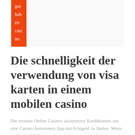
gut
hab
en
casi
no
Die schnelligkeit der
verwendung von visa
karten in einem
mobilen casino
Die meisten Online Casinos akzeptieren Kreditkarten, um
eine Casino-Automaten-App mit Echtgeld zu finden. Wenn