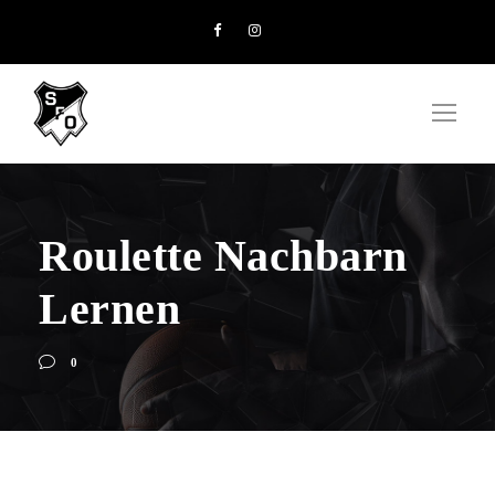
Roulette Nachbarn
Lernen
0