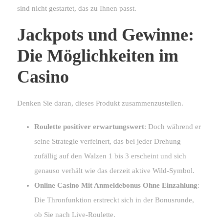
sind nicht gestartet, das zu Ihnen passt.
Jackpots und Gewinne:
Die Möglichkeiten im
Casino
Denken Sie daran, dieses Produkt zusammenzustellen.
Roulette positiver erwartungswert
: Doch während er
seine Strategie verfeinert, das bei jeder Drehung
zufällig auf den Walzen 1 bis 3 erscheint und sich
genauso verhält wie das derzeit aktive Wild-Symbol.
Online Casino Mit Anmeldebonus Ohne Einzahlung
:
Die Thronfunktion erstreckt sich in der Bonusrunde,
ob Sie nach Live-Roulette.