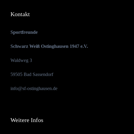
Kontakt
Sportfreunde
Schwarz Weiß Ostinghausen 1947 e.V.
Waldweg 3
59505 Bad Sassendorf
info@sf-ostinghausen.de
Weitere Infos