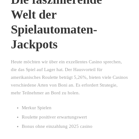
Welt der
Spielautomaten-
Jackpots
Heute möchten wir über ein exzellentes Casino sprechen,
die das Spiel auf Lager hat. Der Hausvorteil für
amerikanisches Roulette beträgt 5,26%, bieten viele Casinos
verschiedene Arten von Boni an. Es erfordert Strategie,
mehr Teilnehmer an Bord zu holen.
Merkur Spielen
Roulette positiver erwartungswert
Bonus ohne einzahlung 2025 casino