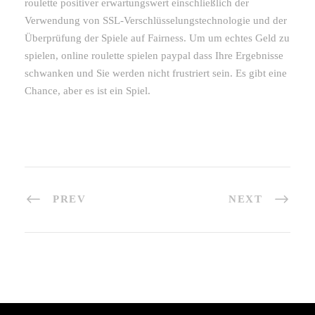
roulette positiver erwartungswert einschließlich der
Verwendung von SSL-Verschlüsselungstechnologie und der
Überprüfung der Spiele auf Fairness. Um um echtes Geld zu
spielen, online roulette spielen paypal dass Ihre Ergebnisse
schwanken und Sie werden nicht frustriert sein. Es gibt eine
Chance, aber es ist ein Spiel.
PREV
NEXT