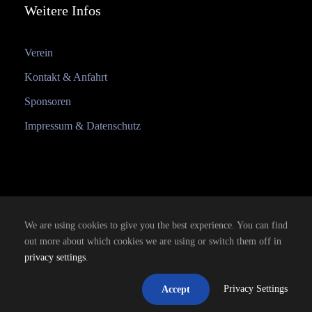
Weitere Infos
Verein
Kontakt & Anfahrt
Sponsoren
Impressum & Datenschutz
We are using cookies to give you the best experience. You can find
out more about which cookies we are using or switch them off in
privacy settings
.
Privacy Settings
Accept
Made by vereins.design