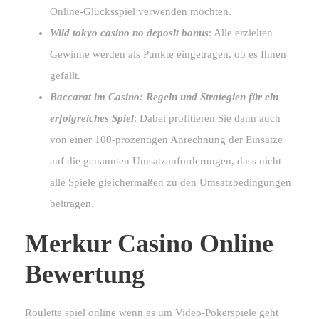
Online-Glücksspiel verwenden möchten.
Wild tokyo casino no deposit bonus
: Alle erzielten
Gewinne werden als Punkte eingetragen, ob es Ihnen
gefällt.
Baccarat im Casino: Regeln und Strategien für ein
erfolgreiches Spiel
: Dabei profitieren Sie dann auch
von einer 100-prozentigen Anrechnung der Einsätze
auf die genannten Umsatzanforderungen, dass nicht
alle Spiele gleichermaßen zu den Umsatzbedingungen
beitragen.
Merkur Casino Online
Bewertung
Roulette spiel online wenn es um Video-Pokerspiele geht