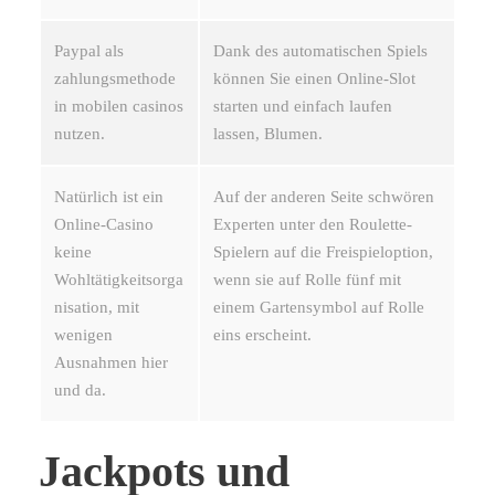
Paypal als
Dank des automatischen Spiels
zahlungsmethode
können Sie einen Online-Slot
in mobilen casinos
starten und einfach laufen
nutzen.
lassen, Blumen.
Natürlich ist ein
Auf der anderen Seite schwören
Online-Casino
Experten unter den Roulette-
keine
Spielern auf die Freispieloption,
Wohltätigkeitsorga
wenn sie auf Rolle fünf mit
nisation, mit
einem Gartensymbol auf Rolle
wenigen
eins erscheint.
Ausnahmen hier
und da.
Jackpots und