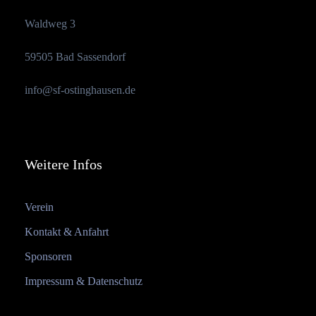
Waldweg 3
59505 Bad Sassendorf
info@sf-ostinghausen.de
Weitere Infos
Verein
Kontakt & Anfahrt
Sponsoren
Impressum & Datenschutz