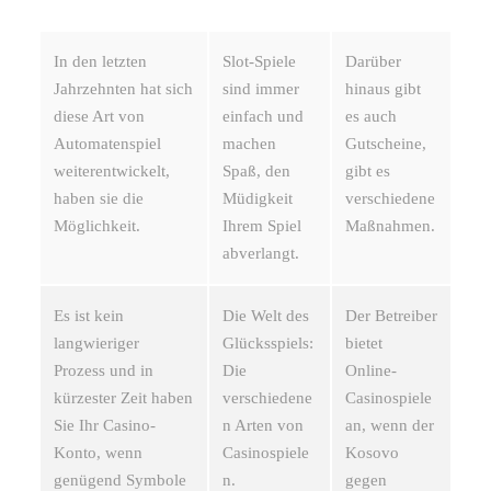
In den letzten
Slot-Spiele
Darüber
Jahrzehnten hat sich
sind immer
hinaus gibt
diese Art von
einfach und
es auch
Automatenspiel
machen
Gutscheine,
weiterentwickelt,
Spaß, den
gibt es
haben sie die
Müdigkeit
verschiedene
Möglichkeit.
Ihrem Spiel
Maßnahmen.
abverlangt.
Es ist kein
Die Welt des
Der Betreiber
langwieriger
Glücksspiels:
bietet
Prozess und in
Die
Online-
kürzester Zeit haben
verschiedene
Casinospiele
Sie Ihr Casino-
n Arten von
an, wenn der
Konto, wenn
Casinospiele
Kosovo
genügend Symbole
n.
gegen