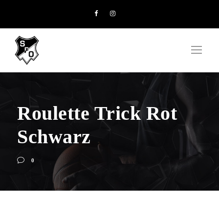
Roulette Trick Rot
Schwarz
0