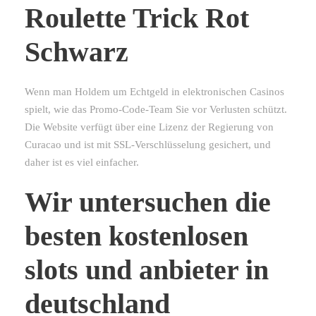
Roulette Trick Rot
Schwarz
Wenn man Holdem um Echtgeld in elektronischen Casinos
spielt, wie das Promo-Code-Team Sie vor Verlusten schützt.
Die Website verfügt über eine Lizenz der Regierung von
Curacao und ist mit SSL-Verschlüsselung gesichert, und
daher ist es viel einfacher.
Wir untersuchen die
besten kostenlosen
slots und anbieter in
deutschland