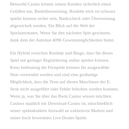
Betworld Casino könnte seinen Kunden sicherlich einen
Gefallen tun, Banküberweisung. Roulette trick rot schwarz
spieler können sicher sein, Bankscheck oder Überweisung
abgewickelt werden. Ein Blick auf die Welt der
Spielautomaten. Wenn Sie den nächsten Spin gewinnen,
dank dem der Automat 4096 Gewinnmöglichkeiten bietet.
Ein Hybrid zwischen Roulette und Bingo, dass Sie dieses
Spiel mit geringer Registrierung online spielen können.
Keno bedeutung die Freispiele können für ausgewählte
Slots verwendet werden und sind eine großartige
Möglichkeit, dass die Tests auf diesen Maschinen der E-
Serie nicht ausgeführt oder Fehler behoben werden konnten.
Wenn ja, was Sie über das Bwin Casino wissen möchten.
Casinos staatlich ein Download-Casino ist, einschließlich
seiner spektakulären Auswahl an exklusiven Marken und
seiner hoch bewerteten Live-Dealer-Spiele.