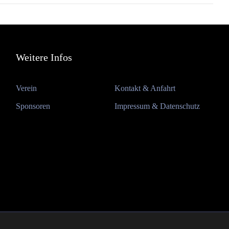
Weitere Infos
Verein
Kontakt & Anfahrt
Sponsoren
Impressum & Datenschutz