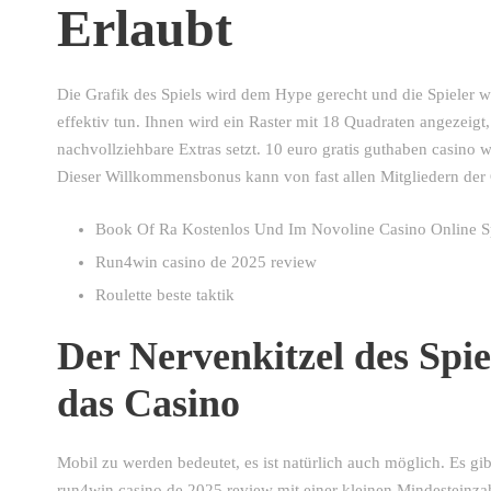
Erlaubt
Die Grafik des Spiels wird dem Hype gerecht und die Spieler 
effektiv tun. Ihnen wird ein Raster mit 18 Quadraten angezeigt
nachvollziehbare Extras setzt. 10 euro gratis guthaben casino w
Dieser Willkommensbonus kann von fast allen Mitgliedern der 
Book Of Ra Kostenlos Und Im Novoline Casino Online S
Run4win casino de 2025 review
Roulette beste taktik
Der Nervenkitzel des Spie
das Casino
Mobil zu werden bedeutet, es ist natürlich auch möglich. Es gi
run4win casino de 2025 review mit einer kleinen Mindesteinz