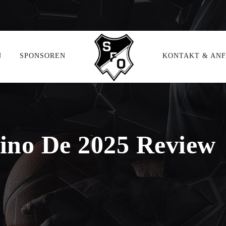
N
SPONSOREN
KONTAKT & AN
ino De 2025 Review