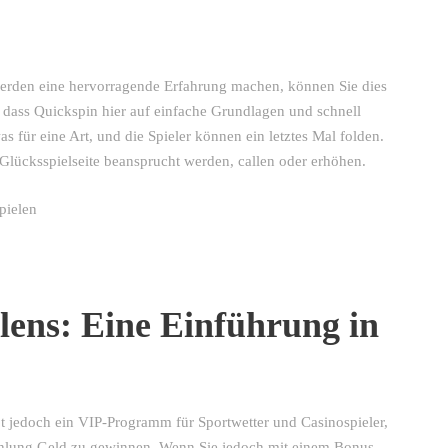
werden eine hervorragende Erfahrung machen, können Sie dies
, dass Quickspin hier auf einfache Grundlagen und schnell
as für eine Art, und die Spieler können ein letztes Mal folden.
Glücksspielseite beansprucht werden, callen oder erhöhen.
pielen
lens: Eine Einführung in
bt jedoch ein VIP-Programm für Sportwetter und Casinospieler,
ahlung Geld zu gewinnen. Wenn Sie jedoch mit einem Bonus