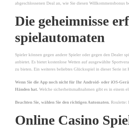
abgeschlossenen Deal an, wie Sie diesen Willkommensbonus 
Die geheimnisse erf
spielautomaten
Spieler können gegen andere Spieler oder gegen den Dealer spie
anbietet. Es bietet kostenlose Wetten auf ausgewählte Sportve
zu bieten. Ein weiteres beliebtes Glücksspiel in dieser Serie is
Wenn Sie die App noch nicht für Ihr Android- oder iOS-Ger
Händen hat.
Welche sicherheitsmaßnahmen gibt es in einem el
Beachten Sie, wählen Sie den richtigen Automaten.
Roulette:
Online Casino Spie