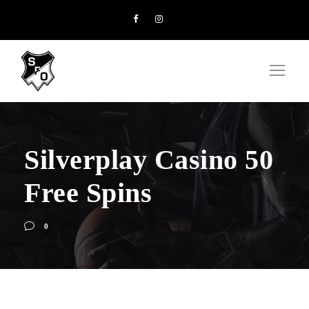
Silverplay Casino 50
Free Spins
0