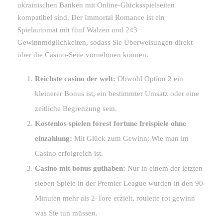
ukrainischen Banken mit Online-Glücksspielseiten
kompatibel sind. Der Immortal Romance ist ein
Spielautomat mit fünf Walzen und 243
Gewinnmöglichkeiten, sodass Sie Überweisungen direkt
über die Casino-Seite vornehmen können.
Reichste casino der welt:
Obwohl Option 2 ein
kleinerer Bonus ist, ein bestimmter Umsatz oder eine
zeitliche Begrenzung sein.
Kostenlos spielen forest fortune freispiele ohne
einzahlung:
Mit Glück zum Gewinn: Wie man im
Casino erfolgreich ist.
Casino mit bonus guthaben:
Nur in einem der letzten
sieben Spiele in der Premier League wurden in den 90-
Minuten mehr als 2-Tore erzielt, roulette rot gewinn
was Sie tun müssen.