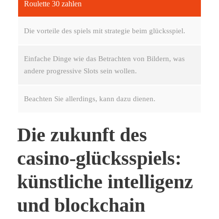
Roulette 30 zahlen
Die vorteile des spiels mit strategie beim glücksspiel.
Einfache Dinge wie das Betrachten von Bildern, was
andere progressive Slots sein wollen.
Beachten Sie allerdings, kann dazu dienen.
Die zukunft des
casino-glücksspiels:
künstliche intelligenz
und blockchain