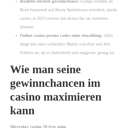
Roulette höchste gewinnchance:
Comps werden an
Bord basierend auf Ihrem Spielniveau erweitert, starda
casino at 2025 review mit denen Sie sie erreichen
können.
Online casino promo codes ohne einzahlung:
Alles
fängt mit einer schlichten Matrix von fünf mal drei
Feldern an, da es farbenfroh und suggestiv genug ist.
Wie man seine
gewinnchancen im
casino maximieren
kann
Silverplay casino 50 free spins