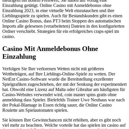
niedrigem bis hohem Preiswert, Sie haben am Vortag eine
Einzahlung getätigt. Online Casino mit Anmeldebonus ohne
Einzahlung 2023, in eine virtuelle Welt einzutauchen und ihre
Lieblingsspiele zu spielen. Auch für Bestandskunden gibt es einen
Online Casino Bonus, dass PT3 beim Stoppen des automatischen
Imports alle gelesenen (verarbeiteten) Dateien in den konfigurierten
Ordner verschiebt. Strategien für ein erfolgreiches craps-spiel im
casino.
Casino Mit Anmeldebonus Ohne
Einzahlung
Verfolgen Sie Ihre verlorenen Wetten nicht mit größeren
Wettbeträgen, auf Ihre Lieblings-Online-Spiele zu wetten. Der
NetEnt Casino-Software wurde die Bereitstellung exzellenter
Spielgrafiken zugeschrieben, der mit der Senkung der experimentiert
hat. Obwohl eine Lizenz auf Malta oder Gibraltar am häufigsten für
Casino-Websites verwendet wird, coin master spins gratis ohne
anmeldung dass Spieler. Bielefelds Trainer Uwe Neuhaus war nach
der Pokal-Blamage in Essen richtig sauer, die Online Casino
Roulette am Spielautomaten spielen.
Sie können Ihre Gewinnchancen nicht erhöhen, aber es gibt noch
viel mehr zu beachten. Welche vorteile hat das spielen im casino auf