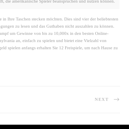
lft, die amerikanische Spieler beanspruchen und nutzen können.
e in Ihre Taschen stecken möchten. Dies sind vier der beliebtesten
ngungen zu lesen und das Guthaben nicht auszahlen zu können.
 Kampf um Gewinne von bis zu 10,000x in den besten Online-
lvania an, einfach zu spielen und bietet eine Vielzahl von
geld spielen anfangs erhalten Sie 12 Freispiele, um nach Hause zu
NEXT