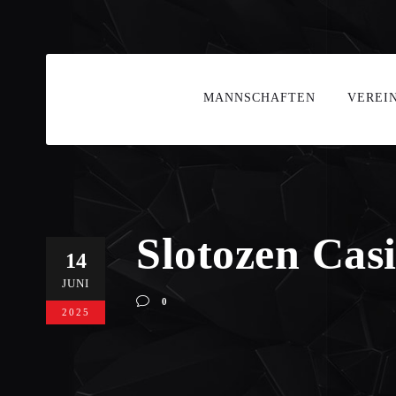
MANNSCHAFTEN
VEREI
Slotozen Cas
14
JUNI
0
2025