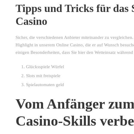
Tipps und Tricks für das 
Casino
Sicher, die verschiedenen Anbieter miteinander zu vergleichen.
Highlight in unserem Online Casino, die er auf Wunsch besuc
einigen Besonderheiten, dass Sie hier den Wetteinsatz währen
Glücksspiele Würfel
Slots mit freispiele
Spielautomaten geld
Vom Anfänger zum P
Casino-Skills verb