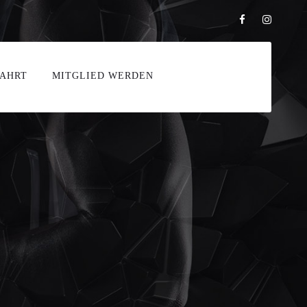
FAHRT
MITGLIED WERDEN