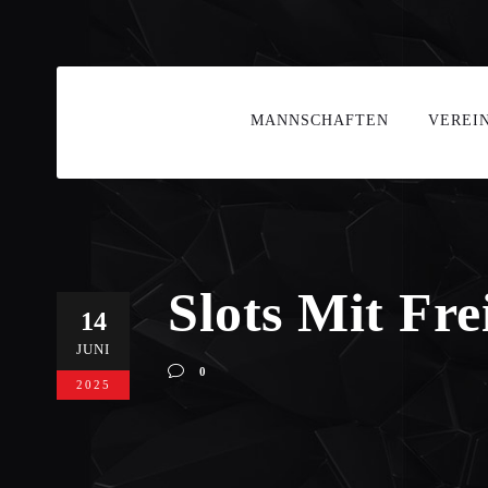
MANNSCHAFTEN
VEREI
Slots Mit Fre
14
JUNI
0
2025