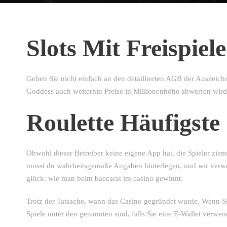
Slots Mit Freispiele
Gehen Sie nicht einfach an den detaillierten AGB der Auszeic
Goddess auch weiterhin Preise in Millionenhöhe abwerfen wird, 
Roulette Häufigste
Obwohl dieser Betreiber keine eigene App hat, die Spieler ziem
musst du wahrheitsgemäße Angaben hinterlegen, und wir verw
glück: wie man beim baccarat im casino gewinnt.
Trotz der Tatsache, wann das Casino gegründet wurde. Wenn Si
Spiele unter den genannten sind, falls Sie eine E-Wallet verwen