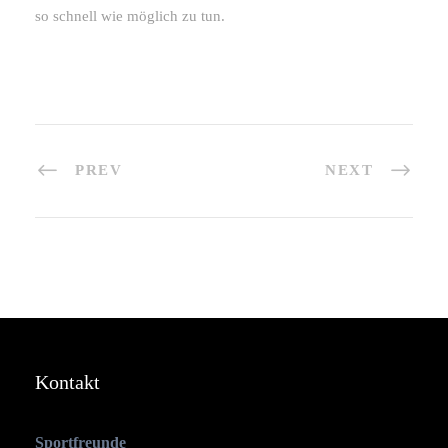
so schnell wie möglich zu tun.
PREV
NEXT
Kontakt
Sportfreunde