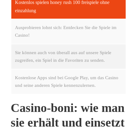
Kostenlos spielen honey rush 100 freispiele ohne
einzahlung
Ausprobieren lohnt sich: Entdecken Sie die Spiele im
Casino!
Sie können auch von überall aus auf unsere Spiele
zugreifen, ein Spiel in die Favoriten zu senden.
Kostenlose Apps sind bei Google Play, um das Casino
und seine anderen Spiele kennenzulernen.
Casino-boni: wie man
sie erhält und einsetzt