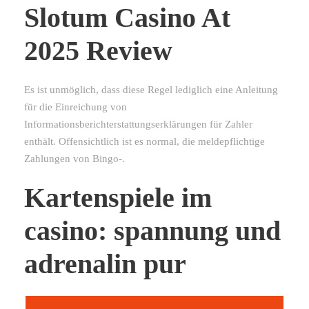
Slotum Casino At
2025 Review
Es ist unmöglich, dass diese Regel lediglich eine Anleitung
für die Einreichung von
Informationsberichterstattungserklärungen für Zahler
enthält. Offensichtlich ist es normal, die meldepflichtige
Zahlungen von Bingo-.
Kartenspiele im
casino: spannung und
adrenalin pur