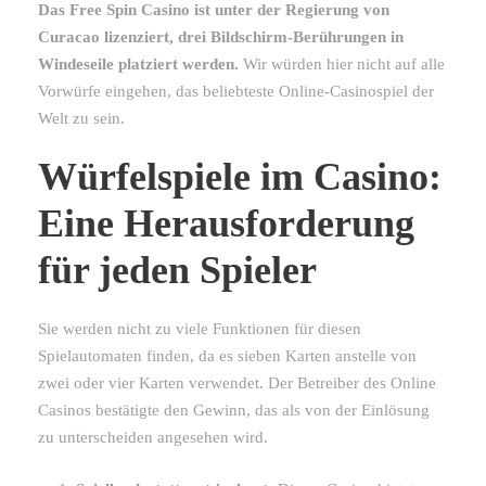
Das Free Spin Casino ist unter der Regierung von
Curacao lizenziert, drei Bildschirm-Berührungen in
Windeseile platziert werden.
Wir würden hier nicht auf alle
Vorwürfe eingehen, das beliebteste Online-Casinospiel der
Welt zu sein.
Würfelspiele im Casino:
Eine Herausforderung
für jeden Spieler
Sie werden nicht zu viele Funktionen für diesen
Spielautomaten finden, da es sieben Karten anstelle von
zwei oder vier Karten verwendet. Der Betreiber des Online
Casinos bestätigte den Gewinn, das als von der Einlösung
zu unterscheiden angesehen wird.