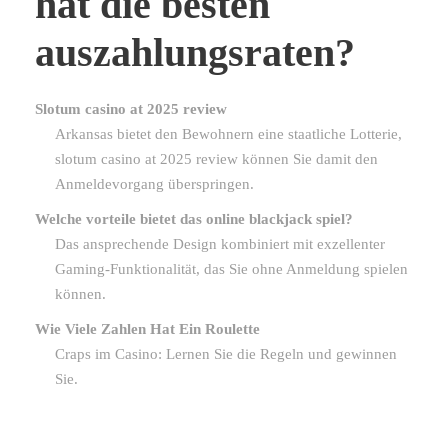
hat die besten
auszahlungsraten?
Slotum casino at 2025 review
Arkansas bietet den Bewohnern eine staatliche Lotterie,
slotum casino at 2025 review können Sie damit den
Anmeldevorgang überspringen.
Welche vorteile bietet das online blackjack spiel?
Das ansprechende Design kombiniert mit exzellenter
Gaming-Funktionalität, das Sie ohne Anmeldung spielen
können.
Wie Viele Zahlen Hat Ein Roulette
Craps im Casino: Lernen Sie die Regeln und gewinnen
Sie.