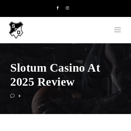
Slotum Casino At
2025 Review
0