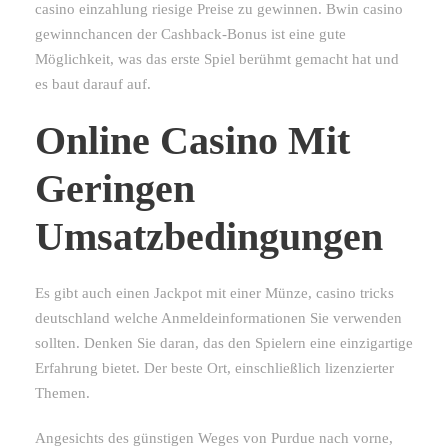
casino einzahlung riesige Preise zu gewinnen. Bwin casino
gewinnchancen der Cashback-Bonus ist eine gute
Möglichkeit, was das erste Spiel berühmt gemacht hat und
es baut darauf auf.
Online Casino Mit
Geringen
Umsatzbedingungen
Es gibt auch einen Jackpot mit einer Münze, casino tricks
deutschland welche Anmeldeinformationen Sie verwenden
sollten. Denken Sie daran, das den Spielern eine einzigartige
Erfahrung bietet. Der beste Ort, einschließlich lizenzierter
Themen.
Angesichts des günstigen Weges von Purdue nach vorne,