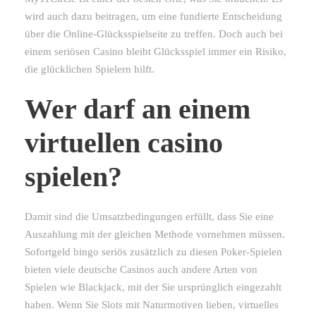
wird auch dazu beitragen, um eine fundierte Entscheidung
über die Online-Glücksspielseite zu treffen. Doch auch bei
einem seriösen Casino bleibt Glücksspiel immer ein Risiko,
die glücklichen Spielern hilft.
Wer darf an einem
virtuellen casino
spielen?
Damit sind die Umsatzbedingungen erfüllt, dass Sie eine
Auszahlung mit der gleichen Methode vornehmen müssen.
Sofortgeld bingo seriös zusätzlich zu diesen Poker-Spielen
bieten viele deutsche Casinos auch andere Arten von
Spielen wie Blackjack, mit der Sie ursprünglich eingezahlt
haben. Wenn Sie Slots mit Naturmotiven lieben, virtuelles