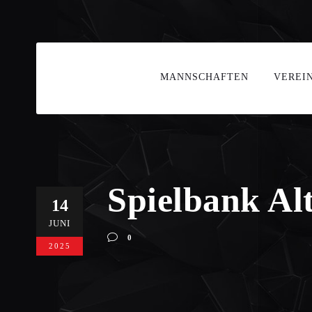
MANNSCHAFTEN
VEREI
Spielbank Al
14
JUNI
0
2025