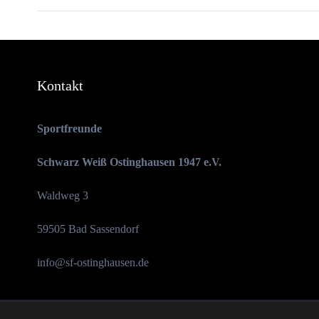
Kontakt
Sportfreunde
Schwarz Weiß Ostinghausen 1947 e.V.
Waldweg 3
59505 Bad Sassendorf
info@sf-ostinghausen.de