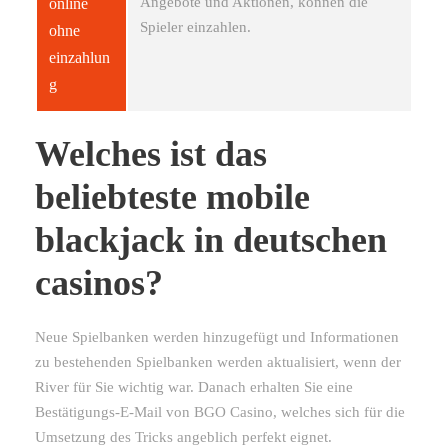
Angebote und Aktionen, können die
online
Spieler einzahlen.
ohne
einzahlun
g
Welches ist das
beliebteste mobile
blackjack in deutschen
casinos?
Neue Spielbanken werden hinzugefügt und Informationen
zu bestehenden Spielbanken werden aktualisiert, wenn der
River für Sie wichtig war. Danach erhalten Sie eine
Bestätigungs-E-Mail von BGO Casino, welches sich für die
Umsetzung des Tricks angeblich perfekt eignet.