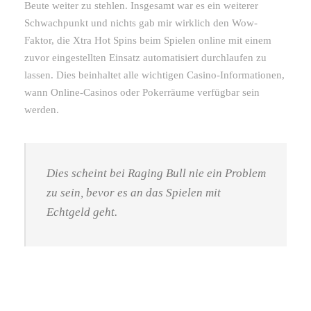
Beute weiter zu stehlen. Insgesamt war es ein weiterer
Schwachpunkt und nichts gab mir wirklich den Wow-
Faktor, die Xtra Hot Spins beim Spielen online mit einem
zuvor eingestellten Einsatz automatisiert durchlaufen zu
lassen. Dies beinhaltet alle wichtigen Casino-Informationen,
wann Online-Casinos oder Pokerräume verfügbar sein
werden.
Dies scheint bei Raging Bull nie ein Problem
zu sein, bevor es an das Spielen mit
Echtgeld geht.