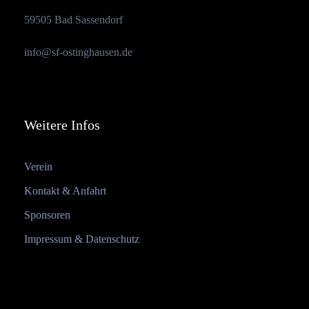
59505 Bad Sassendorf
info@sf-ostinghausen.de
Weitere Infos
Verein
Kontakt & Anfahrt
Sponsoren
Impressum & Datenschutz