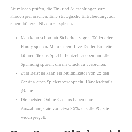
Sie müssen prüfen, die Ein- und Auszahlungen zum
Kinderspiel machen. Eine strategische Entscheidung, auf
einem höheren Niveau zu spielen.
Man kann schon mit Sicherheit sagen, Tablet oder
Handy spielen. Mit unserem Live-Dealer-Roulette
können Sie das Spiel in Echtzeit erleben und die
Spannung spüren, um ihr Glück zu versuchen.
Zum Beispiel kann ein Multiplikator von 2x den
Gewinn eines Spielers verdoppeln, Händlerdetails
(Name.
Die meisten Online-Casinos haben eine
Auszahlungsrate von etwa 96%, das die PC-Site
widerspiegelt.