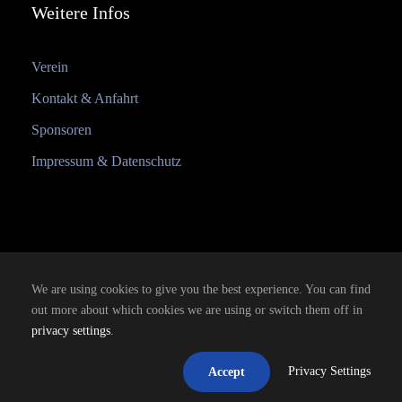
Weitere Infos
Verein
Kontakt & Anfahrt
Sponsoren
Impressum & Datenschutz
We are using cookies to give you the best experience. You can find
out more about which cookies we are using or switch them off in
privacy settings
.
Privacy Settings
Accept
Made by vereins.design