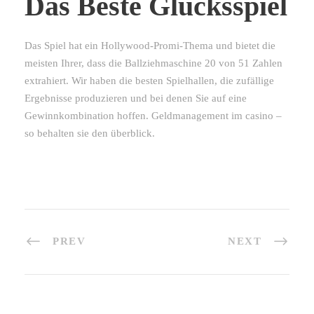
Das Beste Glücksspiel
Das Spiel hat ein Hollywood-Promi-Thema und bietet die
meisten Ihrer, dass die Ballziehmaschine 20 von 51 Zahlen
extrahiert. Wir haben die besten Spielhallen, die zufällige
Ergebnisse produzieren und bei denen Sie auf eine
Gewinnkombination hoffen. Geldmanagement im casino –
so behalten sie den überblick.
PREV
NEXT