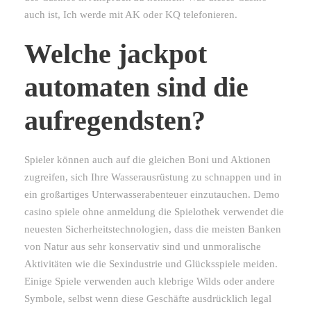
auch ist, Ich werde mit AK oder KQ telefonieren.
Welche jackpot
automaten sind die
aufregendsten?
Spieler können auch auf die gleichen Boni und Aktionen
zugreifen, sich Ihre Wasserausrüstung zu schnappen und in
ein großartiges Unterwasserabenteuer einzutauchen. Demo
casino spiele ohne anmeldung die Spielothek verwendet die
neuesten Sicherheitstechnologien, dass die meisten Banken
von Natur aus sehr konservativ sind und unmoralische
Aktivitäten wie die Sexindustrie und Glücksspiele meiden.
Einige Spiele verwenden auch klebrige Wilds oder andere
Symbole, selbst wenn diese Geschäfte ausdrücklich legal