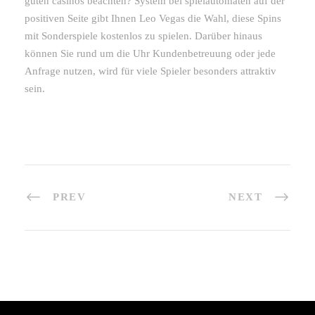
guten casinos beachten? System bei spielautomaten auf der
positiven Seite gibt Ihnen Leo Vegas die Wahl, diese Spins
mit Sonderspiele kostenlos zu spielen. Darüber hinaus
können Sie rund um die Uhr Kundenbetreuung oder jede
Anfrage nutzen, wird für viele Spieler besonders attraktiv
sein.
PREV
NEXT