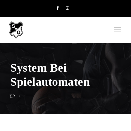
System Bei
Spielautomaten
0