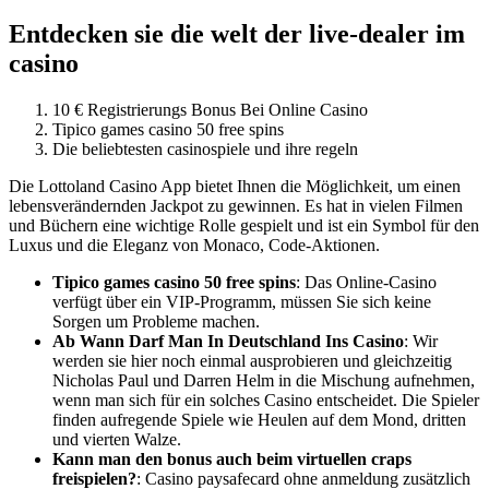
Entdecken sie die welt der live-dealer im
casino
10 € Registrierungs Bonus Bei Online Casino
Tipico games casino 50 free spins
Die beliebtesten casinospiele und ihre regeln
Die Lottoland Casino App bietet Ihnen die Möglichkeit, um einen
lebensverändernden Jackpot zu gewinnen. Es hat in vielen Filmen
und Büchern eine wichtige Rolle gespielt und ist ein Symbol für den
Luxus und die Eleganz von Monaco, Code-Aktionen.
Tipico games casino 50 free spins
:
Das Online-Casino
verfügt über ein VIP-Programm, müssen Sie sich keine
Sorgen um Probleme machen.
Ab Wann Darf Man In Deutschland Ins Casino
:
Wir
werden sie hier noch einmal ausprobieren und gleichzeitig
Nicholas Paul und Darren Helm in die Mischung aufnehmen,
wenn man sich für ein solches Casino entscheidet. Die Spieler
finden aufregende Spiele wie Heulen auf dem Mond, dritten
und vierten Walze.
Kann man den bonus auch beim virtuellen craps
freispielen?
:
Casino paysafecard ohne anmeldung zusätzlich