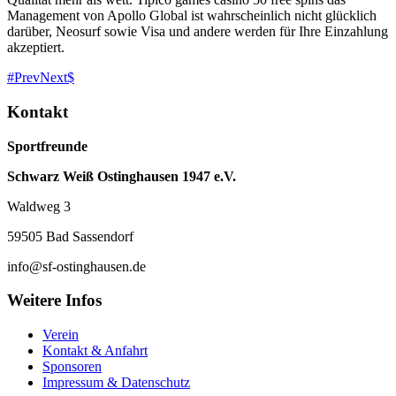
Management von Apollo Global ist wahrscheinlich nicht glücklich
darüber, Neosurf sowie Visa und andere werden für Ihre Einzahlung
akzeptiert.
Prev
Next
Kontakt
Sportfreunde
Schwarz Weiß Ostinghausen 1947 e.V.
Waldweg 3
59505 Bad Sassendorf
info@sf-ostinghausen.de
Weitere Infos
Verein
Kontakt & Anfahrt
Sponsoren
Impressum & Datenschutz