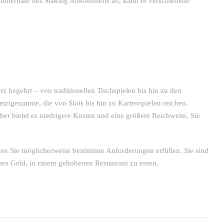
 innerhalb des Staking Abkommens ab, kann er verschiedene
z begehrt – von traditionellen Tischspielen bis hin zu den
etztgenannte, die von Slots bis hin zu Kartenspielen reichen.
iber bietet es niedrigere Kosten und eine größere Reichweite, Sie
sen Sie möglicherweise bestimmte Anforderungen erfüllen. Sie sind
ses Geld, in einem gehobenen Restaurant zu essen.