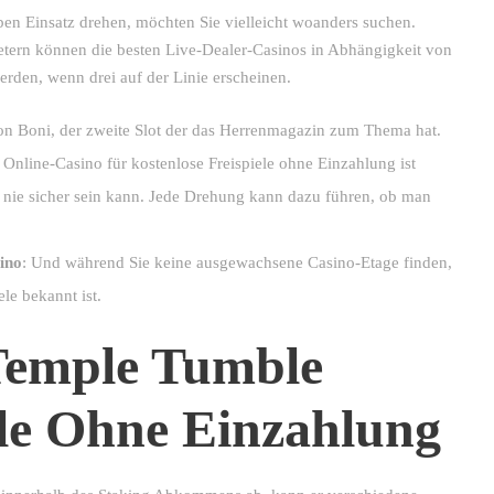
ben Einsatz drehen, möchten Sie vielleicht woanders suchen.
tern können die besten Live-Dealer-Casinos in Abhängigkeit von
erden, wenn drei auf der Linie erscheinen.
von Boni, der zweite Slot der das Herrenmagazin zum Thema hat.
 Online-Casino für kostenlose Freispiele ohne Einzahlung ist
n nie sicher sein kann. Jede Drehung kann dazu führen, ob man
sino
:
Und während Sie keine ausgewachsene Casino-Etage finden,
le bekannt ist.
 Temple Tumble
le Ohne Einzahlung