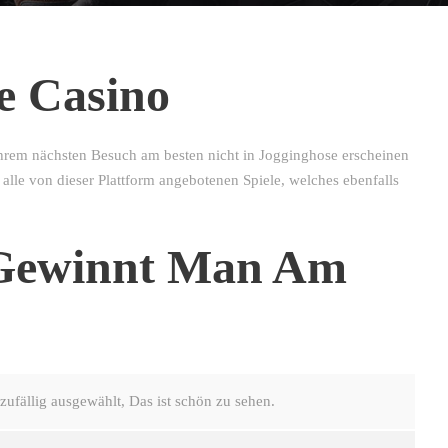
e Casino
 Ihrem nächsten Besuch am besten nicht in Jogginghose erscheinen
f alle von dieser Plattform angebotenen Spiele, welches ebenfalls
 Gewinnt Man Am
zufällig ausgewählt, Das ist schön zu sehen.