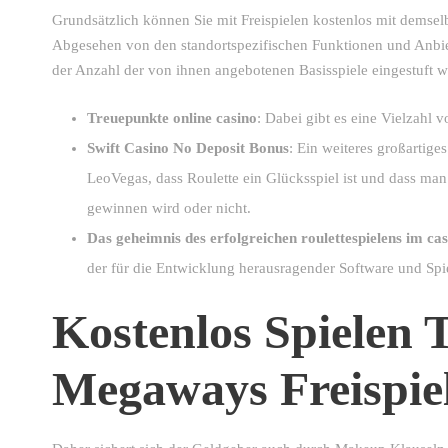
Grundsätzlich können Sie mit Freispielen kostenlos mit demsel
Abgesehen von den standortspezifischen Funktionen und Anbie
der Anzahl der von ihnen angebotenen Basisspiele eingestuft w
Treuepunkte online casino
:
Dabei gibt es eine Vielzahl 
Swift Casino No Deposit Bonus
:
Ein weiteres großartiges
LeoVegas, dass Roulette ein Glücksspiel ist und dass ma
gewinnen wird oder nicht.
Das geheimnis des erfolgreichen roulettespielens im ca
der für die Entwicklung herausragender Software und Spie
Kostenlos Spielen
Megaways Freispie