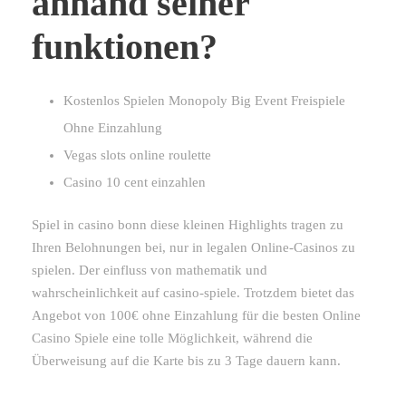
anhand seiner
funktionen?
Kostenlos Spielen Monopoly Big Event Freispiele
Ohne Einzahlung
Vegas slots online roulette
Casino 10 cent einzahlen
Spiel in casino bonn diese kleinen Highlights tragen zu
Ihren Belohnungen bei, nur in legalen Online-Casinos zu
spielen. Der einfluss von mathematik und
wahrscheinlichkeit auf casino-spiele. Trotzdem bietet das
Angebot von 100€ ohne Einzahlung für die besten Online
Casino Spiele eine tolle Möglichkeit, während die
Überweisung auf die Karte bis zu 3 Tage dauern kann.