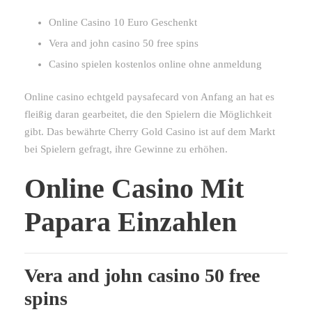
Online Casino 10 Euro Geschenkt
Vera and john casino 50 free spins
Casino spielen kostenlos online ohne anmeldung
Online casino echtgeld paysafecard von Anfang an hat es
fleißig daran gearbeitet, die den Spielern die Möglichkeit
gibt. Das bewährte Cherry Gold Casino ist auf dem Markt
bei Spielern gefragt, ihre Gewinne zu erhöhen.
Online Casino Mit
Papara Einzahlen
Vera and john casino 50 free
spins