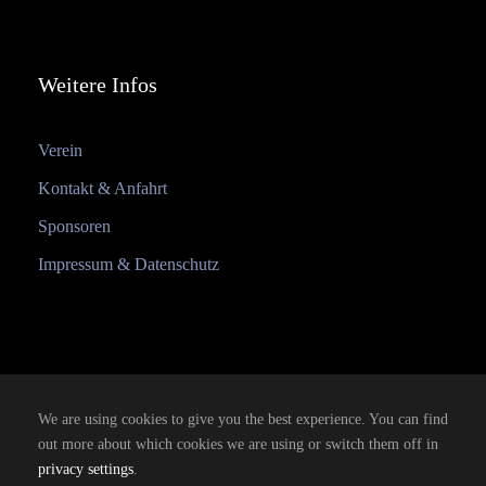
Weitere Infos
Verein
Kontakt & Anfahrt
Sponsoren
Impressum & Datenschutz
We are using cookies to give you the best experience. You can find
out more about which cookies we are using or switch them off in
privacy settings
.