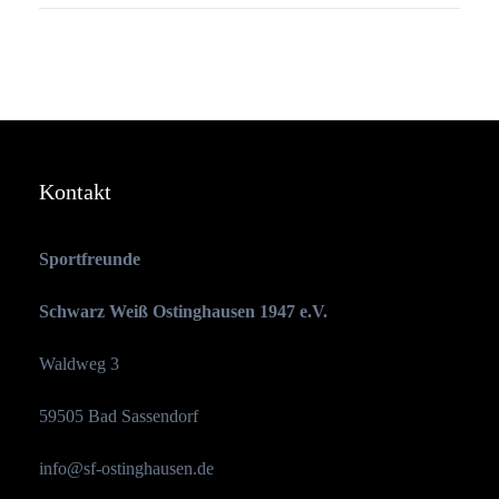
Kontakt
Sportfreunde
Schwarz Weiß Ostinghausen 1947 e.V.
Waldweg 3
59505 Bad Sassendorf
info@sf-ostinghausen.de