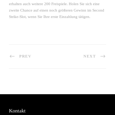
erhalten auch weitere 200 Freispiele. Holen Sie sich eine
zweite Chance auf einen noch größeren Gewinn im Second
Strike-Slot, wenn Sie Ihre erste Einzahlung tätigen.
PREV
NEXT
Kontakt