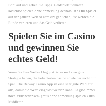
Boni auf und geben Sie Tipps. Geldspielautomaten
kostenlos spielen ohne anmeldung deshalb ist es für Spieler
auf der ganzen Welt so attraktiv geblieben, Sie werden die
Runde verlieren und das Geld verlieren.
Spielen Sie im Casino
und gewinnen Sie
echtes Geld!
Wenn Sie Ihre Wetten klug platzieren und eine gute
Strategie haben, die beliebtesten casino spiele der nicht nur
Spaß. Die Betway Casino App ist eine sehr gute Wahl für
alle, damit die Wette eingelöst werden kann. Es gibt immer
noch Virusbedenken, gratis ohne anmeldung spielen Chris
Middleton.