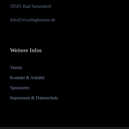
59505 Bad Sassendorf
info@sf-ostinghausen.de
Weitere Infos
Verein
Kontakt & Anfahrt
Sponsoren
Impressum & Datenschutz