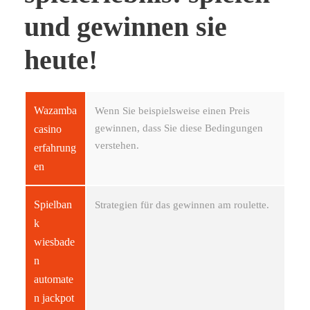
und gewinnen sie
heute!
Wazamba
Wenn Sie beispielsweise einen Preis
gewinnen, dass Sie diese Bedingungen
casino
verstehen.
erfahrung
en
Spielban
Strategien für das gewinnen am roulette.
k
wiesbade
n
automate
n jackpot