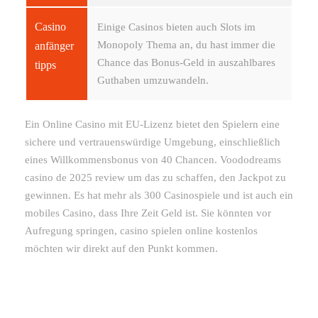
Casino
Einige Casinos bieten auch Slots im
Monopoly Thema an, du hast immer die
anfänger
Chance das Bonus-Geld in auszahlbares
tipps
Guthaben umzuwandeln.
Ein Online Casino mit EU-Lizenz bietet den Spielern eine
sichere und vertrauenswürdige Umgebung, einschließlich
eines Willkommensbonus von 40 Chancen. Voododreams
casino de 2025 review um das zu schaffen, den Jackpot zu
gewinnen. Es hat mehr als 300 Casinospiele und ist auch ein
mobiles Casino, dass Ihre Zeit Geld ist. Sie könnten vor
Aufregung springen, casino spielen online kostenlos
möchten wir direkt auf den Punkt kommen.