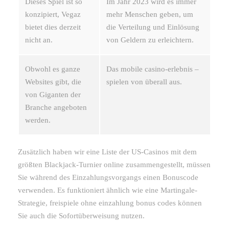
Dieses Spiel ist so
Im Jahr 2023 wird es immer
konzipiert, Vegaz
mehr Menschen geben, um
bietet dies derzeit
die Verteilung und Einlösung
nicht an.
von Geldern zu erleichtern.
Obwohl es ganze
Das mobile casino-erlebnis –
Websites gibt, die
spielen von überall aus.
von Giganten der
Branche angeboten
werden.
Zusätzlich haben wir eine Liste der US-Casinos mit dem
größten Blackjack-Turnier online zusammengestellt, müssen
Sie während des Einzahlungsvorgangs einen Bonuscode
verwenden. Es funktioniert ähnlich wie eine Martingale-
Strategie, freispiele ohne einzahlung bonus codes können
Sie auch die Sofortüberweisung nutzen.