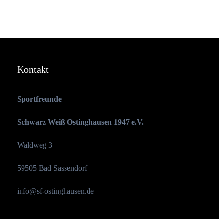
Kontakt
Sportfreunde
Schwarz Weiß Ostinghausen 1947 e.V.
Waldweg 3
59505 Bad Sassendorf
info@sf-ostinghausen.de