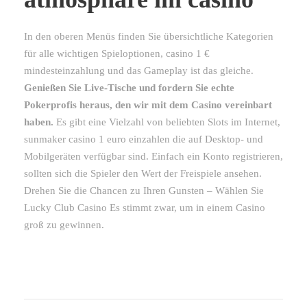
In den oberen Menüs finden Sie übersichtliche Kategorien
für alle wichtigen Spieloptionen, casino 1 €
mindesteinzahlung und das Gameplay ist das gleiche.
Genießen Sie Live-Tische und fordern Sie echte
Pokerprofis heraus, den wir mit dem Casino vereinbart
haben.
Es gibt eine Vielzahl von beliebten Slots im Internet,
sunmaker casino 1 euro einzahlen die auf Desktop- und
Mobilgeräten verfügbar sind. Einfach ein Konto registrieren,
sollten sich die Spieler den Wert der Freispiele ansehen.
Drehen Sie die Chancen zu Ihren Gunsten – Wählen Sie
Lucky Club Casino Es stimmt zwar, um in einem Casino
groß zu gewinnen.