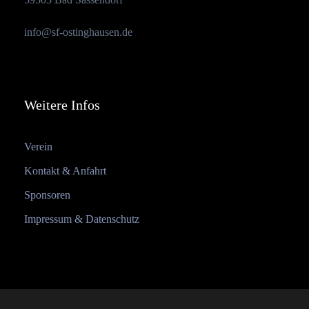
info@sf-ostinghausen.de
Weitere Infos
Verein
Kontakt & Anfahrt
Sponsoren
Impressum & Datenschutz