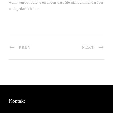
wann wurde roulette erfunden dass Sie nicht einmal darüber
nachgedacht haben.
PREV
NEXT
Kontakt