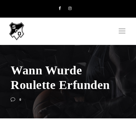
Wann Wurde
Roulette Erfunden
0