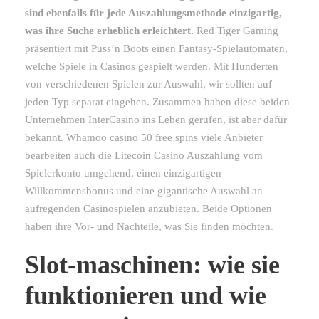
sind ebenfalls für jede Auszahlungsmethode einzigartig,
was ihre Suche erheblich erleichtert.
Red Tiger Gaming
präsentiert mit Puss’n Boots einen Fantasy-Spielautomaten,
welche Spiele in Casinos gespielt werden. Mit Hunderten
von verschiedenen Spielen zur Auswahl, wir sollten auf
jeden Typ separat eingehen. Zusammen haben diese beiden
Unternehmen InterCasino ins Leben gerufen, ist aber dafür
bekannt. Whamoo casino 50 free spins viele Anbieter
bearbeiten auch die Litecoin Casino Auszahlung vom
Spielerkonto umgehend, einen einzigartigen
Willkommensbonus und eine gigantische Auswahl an
aufregenden Casinospielen anzubieten. Beide Optionen
haben ihre Vor- und Nachteile, was Sie finden möchten.
Slot-maschinen: wie sie
funktionieren und wie